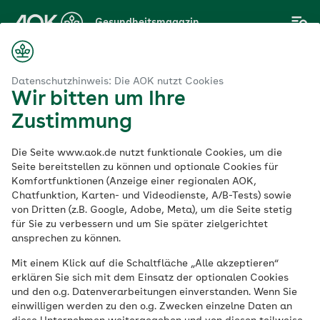
Zum
Gesundheitsmagazin
Hauptinhalt
springen
Magazin
Frauen und Männer können Krisen unterschiedlich meistern
Datenschutzhinweis: Die AOK nutzt Cookies
Wir bitten um Ihre
Zustimmung
Psychologie
Die Seite www.aok.de nutzt funktionale Cookies, um die
Frauen und Männer
Seite bereitstellen zu können und optionale Cookies für
Komfortfunktionen (Anzeige einer regionalen AOK,
Chatfunktion, Karten- und Videodienste, A/B-Tests) sowie
können Krisen
von Dritten (z.B. Google, Adobe, Meta), um die Seite stetig
für Sie zu verbessern und um Sie später zielgerichtet
unterschiedlich
ansprechen zu können.
Mit einem Klick auf die Schaltfläche „Alle akzeptieren“
meistern
erklären Sie sich mit dem Einsatz der optionalen Cookies
und den o.g. Datenverarbeitungen einverstanden. Wenn Sie
einwilligen werden zu den o.g. Zwecken einzelne Daten an