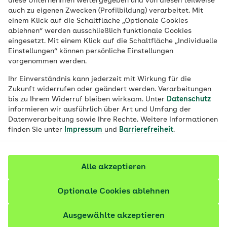
diese Unternehmen weitergegeben und von diesen teilweise
Veröffentlicht am:
15.01.2026
5 Minuten Lesedauer
auch zu eigenen Zwecken (Profilbildung) verarbeitet. Mit
von
Jennifer Ann Steinort
einem Klick auf die Schaltfläche „Optionale Cookies
ablehnen“ werden ausschließlich funktionale Cookies
eingesetzt. Mit einem Klick auf die Schaltfläche „Individuelle
In der Forschung gibt es vereinzelt
Einstellungen“ können persönliche Einstellungen
Hinweise darauf, dass sich Männer und
vorgenommen werden.
Frauen bei Resilienz und
Ihr Einverständnis kann jederzeit mit Wirkung für die
Stressbewältigung unterscheiden. So
Zukunft widerrufen oder geändert werden. Verarbeitungen
zeigte eine Studie, dass Frauen eher auf
bis zu Ihrem Widerruf bleiben wirksam. Unter
Datenschutz
informieren wir ausführlich über Art und Umfang der
soziale Unterstützung und Männer auf
Datenverarbeitung sowie Ihre Rechte. Weitere Informationen
Emotionskontrolle setzen.
finden Sie unter
Impressum
und
Barrierefreiheit
.
Fachlich geprüft
Alle akzeptieren
Optionale Cookies ablehnen
Ausgewählte akzeptieren