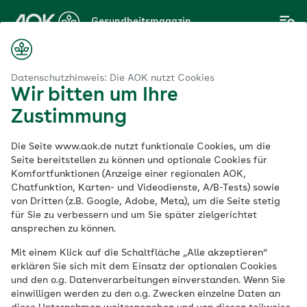
Zum
Gesundheitsmagazin
Hauptinhalt
springen
Magazin
m
Ratgeber Knie-OP: Wann hilft ein künstliches Kniegelenk?
Datenschutzhinweis: Die AOK nutzt Cookies
Wir bitten um Ihre
Zustimmung
Muskel-Skelett-System
Die Seite www.aok.de nutzt funktionale Cookies, um die
Ratgeber Knie-OP:
Seite bereitstellen zu können und optionale Cookies für
Komfortfunktionen (Anzeige einer regionalen AOK,
Chatfunktion, Karten- und Videodienste, A/B-Tests) sowie
Wann hilft ein
von Dritten (z.B. Google, Adobe, Meta), um die Seite stetig
für Sie zu verbessern und um Sie später zielgerichtet
künstliches
ansprechen zu können.
Mit einem Klick auf die Schaltfläche „Alle akzeptieren“
Kniegelenk?
erklären Sie sich mit dem Einsatz der optionalen Cookies
und den o.g. Datenverarbeitungen einverstanden. Wenn Sie
einwilligen werden zu den o.g. Zwecken einzelne Daten an