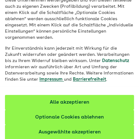
diese Unternehmen weitergegeben und von diesen teilweise
Veröffentlicht am:
23.05.2025
3 Minuten Lesedauer
auch zu eigenen Zwecken (Profilbildung) verarbeitet. Mit
einem Klick auf die Schaltfläche „Optionale Cookies
Knieschmerzen beeinträchtigen Ihren
ablehnen“ werden ausschließlich funktionale Cookies
eingesetzt. Mit einem Klick auf die Schaltfläche „Individuelle
Alltag? Dann könnte ein künstliches
Einstellungen“ können persönliche Einstellungen
Kniegelenk helfen. Unser Scrolly-Ratgeber
vorgenommen werden.
präsentiert Ihnen alle wichtigen Infos zur
Ihr Einverständnis kann jederzeit mit Wirkung für die
Knie-OP in einer interaktiven Story –
Zukunft widerrufen oder geändert werden. Verarbeitungen
bis zu Ihrem Widerruf bleiben wirksam. Unter
Datenschutz
kompakt aufbereitet und leicht
informieren wir ausführlich über Art und Umfang der
verständlich.
Datenverarbeitung sowie Ihre Rechte. Weitere Informationen
finden Sie unter
Impressum
und
Barrierefreiheit
.
Fachlich geprüft
Alle akzeptieren
Optionale Cookies ablehnen
Ausgewählte akzeptieren