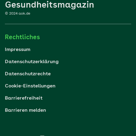
Sport
Gesundheitsmagazin
© 2024 aok.de
Familie
Rechtliches
Reisen
Impressum
Wohlbefinden
Datenschutzerklärung
Datenschutzrechte
Körper & Psyche
Cookie-Einstellungen
Digital gesund
Barrierefreiheit
Barrieren melden
Nachhaltigkeit