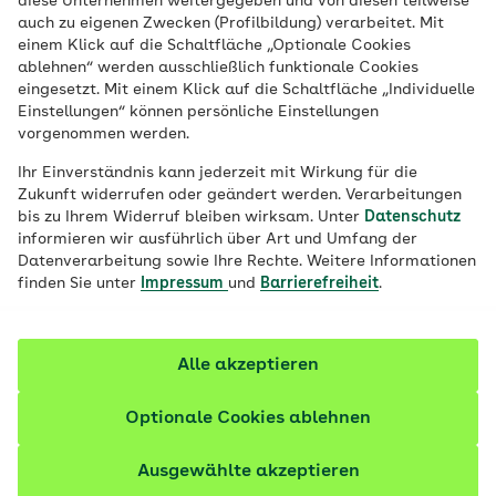
diese Unternehmen weitergegeben und von diesen teilweise
Veröffentlicht am:
17.06.2026
10 Minuten Lesedauer
von
Volker Zapf
auch zu eigenen Zwecken (Profilbildung) verarbeitet. Mit
einem Klick auf die Schaltfläche „Optionale Cookies
Gynäkologische
ablehnen“ werden ausschließlich funktionale Cookies
eingesetzt. Mit einem Klick auf die Schaltfläche „Individuelle
Krebsvorsorgeuntersuchungen liefern
Einstellungen“ können persönliche Einstellungen
Hinweise auf Gebärmutterhalskrebs. Bei
vorgenommen werden.
bestimmten Befunden ist eine Konisation
Ihr Einverständnis kann jederzeit mit Wirkung für die
die beste Methode zur Krebsvorbeugung.
Zukunft widerrufen oder geändert werden. Verarbeitungen
bis zu Ihrem Widerruf bleiben wirksam. Unter
Datenschutz
Wie läuft der Eingriff ab und was ist im
informieren wir ausführlich über Art und Umfang der
Anschluss zu beachten?
Datenverarbeitung sowie Ihre Rechte. Weitere Informationen
finden Sie unter
Impressum
und
Barrierefreiheit
.
Fachlich geprüft
Alle akzeptieren
Optionale Cookies ablehnen
Ausgewählte akzeptieren