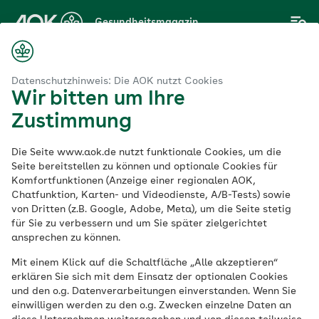
Zum
Gesundheitsmagazin
Hauptinhalt
springen
Magazin
ation Gebärmutterhalskrebs vorbeugt und wann sie sinnvoll ist
Datenschutzhinweis: Die AOK nutzt Cookies
Wir bitten um Ihre
Zustimmung
Krebs
Die Seite www.aok.de nutzt funktionale Cookies, um die
Wie eine Konisation
Seite bereitstellen zu können und optionale Cookies für
Komfortfunktionen (Anzeige einer regionalen AOK,
Chatfunktion, Karten- und Videodienste, A/B-Tests) sowie
Gebärmutterhalskreb
von Dritten (z.B. Google, Adobe, Meta), um die Seite stetig
für Sie zu verbessern und um Sie später zielgerichtet
vorbeugt und wann
ansprechen zu können.
Mit einem Klick auf die Schaltfläche „Alle akzeptieren“
sie sinnvoll ist
erklären Sie sich mit dem Einsatz der optionalen Cookies
und den o.g. Datenverarbeitungen einverstanden. Wenn Sie
einwilligen werden zu den o.g. Zwecken einzelne Daten an