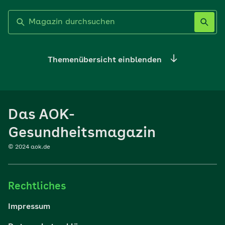
Label nicht gesetzt
Themenübersicht einblenden
Ernährung
Das AOK-
Sport
Gesundheitsmagazin
© 2024 aok.de
Familie
Rechtliches
Reisen
Impressum
Wohlbefinden