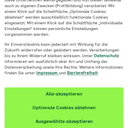
diese Unternehmen weitergegeben und von diesen teilweise
auch zu eigenen Zwecken (Profilbildung) verarbeitet. Mit
Viele Frauen mit Brustkrebs suchen nach
einem Klick auf die Schaltfläche „Optionale Cookies
ablehnen“ werden ausschließlich funktionale Cookies
Wegen, ihren Körper während der
eingesetzt. Mit einem Klick auf die Schaltfläche „Individuelle
Behandlung bestmöglich zu unterstützen.
Einstellungen“ können persönliche Einstellungen
Indem sie ihr Immunsystem natürlich
vorgenommen werden.
stärken, können sie die Therapie fördern
Ihr Einverständnis kann jederzeit mit Wirkung für die
und ihr Wohlbefinden steigern. Hier
Zukunft widerrufen oder geändert werden. Verarbeitungen
bis zu Ihrem Widerruf bleiben wirksam. Unter
Datenschutz
erfahren Sie wie.
informieren wir ausführlich über Art und Umfang der
Datenverarbeitung sowie Ihre Rechte. Weitere Informationen
Fachlich geprüft
finden Sie unter
Impressum
und
Barrierefreiheit
.
Alle akzeptieren
Optionale Cookies ablehnen
Ausgewählte akzeptieren