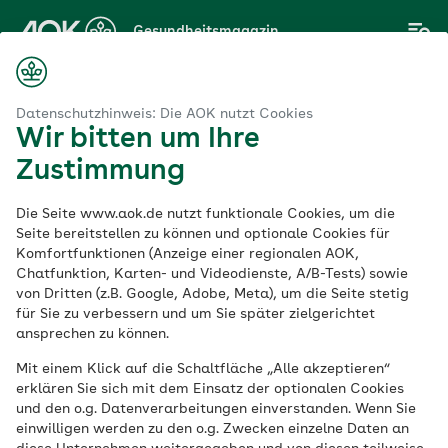
Zum
Gesundheitsmagazin
Hauptinhalt
springen
Magazin
Krebs
Wie kann ich mein Immunsystem natürlich stärken?
Datenschutzhinweis: Die AOK nutzt Cookies
Wir bitten um Ihre
Zustimmung
Krebs
Die Seite www.aok.de nutzt funktionale Cookies, um die
Wie kann ich mein
Seite bereitstellen zu können und optionale Cookies für
Komfortfunktionen (Anzeige einer regionalen AOK,
Chatfunktion, Karten- und Videodienste, A/B-Tests) sowie
Immunsystem
von Dritten (z.B. Google, Adobe, Meta), um die Seite stetig
für Sie zu verbessern und um Sie später zielgerichtet
natürlich stärken?
ansprechen zu können.
Mit einem Klick auf die Schaltfläche „Alle akzeptieren“
erklären Sie sich mit dem Einsatz der optionalen Cookies
Veröffentlicht am:
und den o.g. Datenverarbeitungen einverstanden. Wenn Sie
31.07.2025
aktualisiert am 16.02.2026
einwilligen werden zu den o.g. Zwecken einzelne Daten an
8 Minuten Lesedauer