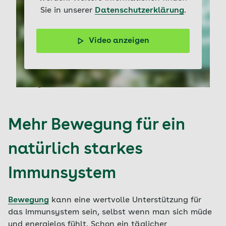
Sie in unserer
Datenschutzerklärung
.
Video anzeigen
Das Immunsystem schützt unseren Körper vor
Krankheiten und Infektionen. Eine gesunde Ernährung,
Bewegung und ausreichend Schlaf stärken die
Abwehrkräfte. Doch auch Stressreduktion ist ein
wichtiger Faktor.
Mehr Bewegung für ein
natürlich starkes
Immunsystem
Bewegung
kann eine wertvolle Unterstützung für
das Immunsystem sein, selbst wenn man sich müde
und energielos fühlt. Schon ein täglicher