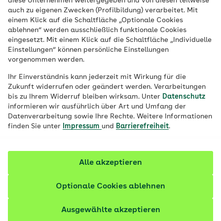
diese Unternehmen weitergegeben und von diesen teilweise
Die Gefühle fahren Achterbahn, die eigene
auch zu eigenen Zwecken (Profilbildung) verarbeitet. Mit
Sexualität erwacht und die elterlichen
einem Klick auf die Schaltfläche „Optionale Cookies
ablehnen“ werden ausschließlich funktionale Cookies
Normen stehen plötzlich auf dem
eingesetzt. Mit einem Klick auf die Schaltfläche „Individuelle
Prüfstand: Die Adoleszenz ist oft eine Zeit
Einstellungen“ können persönliche Einstellungen
vorgenommen werden.
mit Turbulenzen – aber auch mit
spannenden Entwicklungen und großen
Ihr Einverständnis kann jederzeit mit Wirkung für die
Zukunft widerrufen oder geändert werden. Verarbeitungen
Chancen.
bis zu Ihrem Widerruf bleiben wirksam. Unter
Datenschutz
informieren wir ausführlich über Art und Umfang der
Datenverarbeitung sowie Ihre Rechte. Weitere Informationen
finden Sie unter
Impressum
und
Barrierefreiheit
.
Alle akzeptieren
Optionale Cookies ablehnen
Ausgewählte akzeptieren