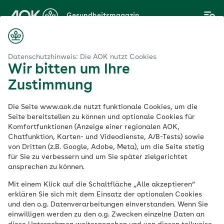
Zum
Gesundheitsmagazin
Hauptinhalt
springen
Magazin
Kinder
Jugendliche in der Adoleszenz richtig begleiten
Datenschutzhinweis: Die AOK nutzt Cookies
Wir bitten um Ihre
Zustimmung
Kinder
Die Seite www.aok.de nutzt funktionale Cookies, um die
Jugendliche in der
Seite bereitstellen zu können und optionale Cookies für
Komfortfunktionen (Anzeige einer regionalen AOK,
Chatfunktion, Karten- und Videodienste, A/B-Tests) sowie
Adoleszenz richtig
von Dritten (z.B. Google, Adobe, Meta), um die Seite stetig
für Sie zu verbessern und um Sie später zielgerichtet
begleiten
ansprechen zu können.
Mit einem Klick auf die Schaltfläche „Alle akzeptieren“
erklären Sie sich mit dem Einsatz der optionalen Cookies
Veröffentlicht am:
und den o.g. Datenverarbeitungen einverstanden. Wenn Sie
21.06.2023
6 Minuten Lesedauer
einwilligen werden zu den o.g. Zwecken einzelne Daten an