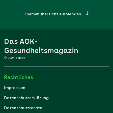
Themenübersicht einblenden
Ernährung
Das AOK-
Sport
Gesundheitsmagazin
© 2024 aok.de
Familie
Rechtliches
Reisen
Impressum
Wohlbefinden
Datenschutzerklärung
Datenschutzrechte
Körper & Psyche