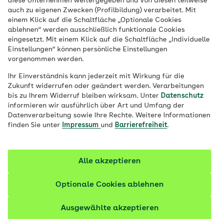
diese Unternehmen weitergegeben und von diesen teilweise
Zur Entwicklung von Jugendlichen gehören
auch zu eigenen Zwecken (Profilbildung) verarbeitet. Mit
auch verbale und körperliche
einem Klick auf die Schaltfläche „Optionale Cookies
ablehnen“ werden ausschließlich funktionale Cookies
Auseinandersetzungen. Durch
eingesetzt. Mit einem Klick auf die Schaltfläche „Individuelle
übersprießende Hormone in der Pubertät
Einstellungen“ können persönliche Einstellungen
vorgenommen werden.
können auch Aggressionen entstehen. Wie
können Eltern darauf reagieren?
Ihr Einverständnis kann jederzeit mit Wirkung für die
Zukunft widerrufen oder geändert werden. Verarbeitungen
bis zu Ihrem Widerruf bleiben wirksam. Unter
Datenschutz
informieren wir ausführlich über Art und Umfang der
Datenverarbeitung sowie Ihre Rechte. Weitere Informationen
finden Sie unter
Impressum
und
Barrierefreiheit
.
Alle akzeptieren
Optionale Cookies ablehnen
Ausgewählte akzeptieren