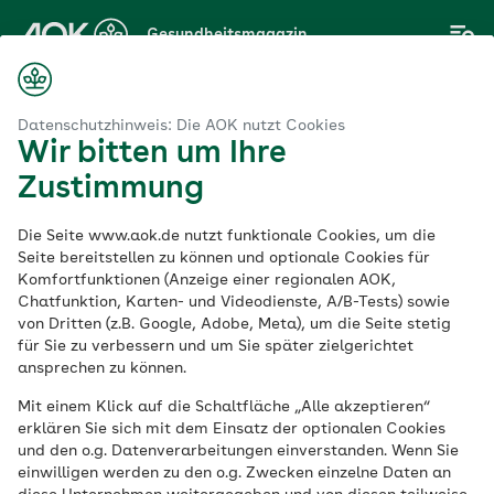
Zum
Gesundheitsmagazin
Hauptinhalt
springen
Magazin
Eltern
Aggressionen bei Jugendlichen: Tipps für Eltern
Datenschutzhinweis: Die AOK nutzt Cookies
Wir bitten um Ihre
Zustimmung
Eltern
Die Seite www.aok.de nutzt funktionale Cookies, um die
Aggressionen bei
Seite bereitstellen zu können und optionale Cookies für
Komfortfunktionen (Anzeige einer regionalen AOK,
Chatfunktion, Karten- und Videodienste, A/B-Tests) sowie
Jugendlichen: Tipps
von Dritten (z.B. Google, Adobe, Meta), um die Seite stetig
für Sie zu verbessern und um Sie später zielgerichtet
für Eltern
ansprechen zu können.
Mit einem Klick auf die Schaltfläche „Alle akzeptieren“
erklären Sie sich mit dem Einsatz der optionalen Cookies
Veröffentlicht am:
und den o.g. Datenverarbeitungen einverstanden. Wenn Sie
09.12.2021
6 Minuten Lesedauer
einwilligen werden zu den o.g. Zwecken einzelne Daten an