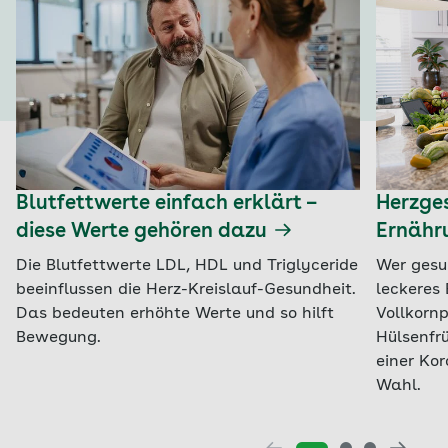
Blutfettwerte einfach erklärt –
Herzges
diese Werte gehören dazu
Ernähr
Die Blutfettwerte LDL, HDL und Triglyceride
Wer gesu
beeinflussen die Herz-Kreislauf-Gesundheit.
leckeres 
Das bedeuten erhöhte Werte und so hilft
Vollkorn
Bewegung.
Hülsenfr
einer Ko
Wahl.