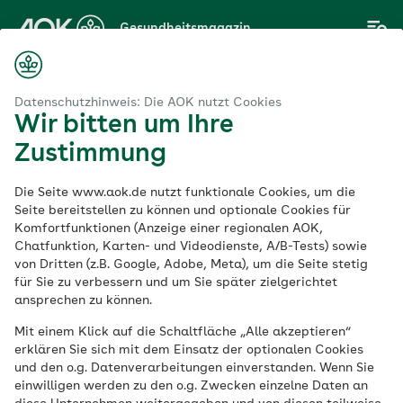
Zum
Gesundheitsmagazin
Hauptinhalt
springen
Magazin
ransfette: Warum die Obergrenze für Lebensmittel sinnvoll ist
Datenschutzhinweis: Die AOK nutzt Cookies
Wir bitten um Ihre
Zustimmung
Lebensmittel
Die Seite www.aok.de nutzt funktionale Cookies, um die
Ungesunde
Seite bereitstellen zu können und optionale Cookies für
Komfortfunktionen (Anzeige einer regionalen AOK,
Chatfunktion, Karten- und Videodienste, A/B-Tests) sowie
Transfette: Warum
von Dritten (z.B. Google, Adobe, Meta), um die Seite stetig
für Sie zu verbessern und um Sie später zielgerichtet
die Obergrenze für
ansprechen zu können.
Mit einem Klick auf die Schaltfläche „Alle akzeptieren“
Lebensmittel sinnvoll
erklären Sie sich mit dem Einsatz der optionalen Cookies
und den o.g. Datenverarbeitungen einverstanden. Wenn Sie
ist
einwilligen werden zu den o.g. Zwecken einzelne Daten an