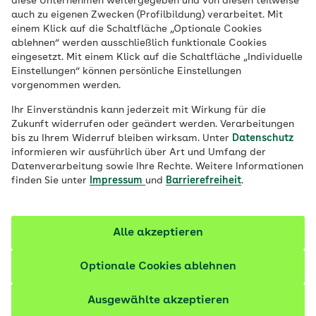
diese Unternehmen weitergegeben und von diesen teilweise
auch zu eigenen Zwecken (Profilbildung) verarbeitet. Mit
einem Klick auf die Schaltfläche „Optionale Cookies
Veröffentlicht am:
20.07.2022
3 Minuten Lesedauer
ablehnen“ werden ausschließlich funktionale Cookies
eingesetzt. Mit einem Klick auf die Schaltfläche „Individuelle
Einstellungen“ können persönliche Einstellungen
Chips, Kekse, Pommes: Alles lecker, doch
vorgenommen werden.
leider auch ungesund – unter anderem
Ihr Einverständnis kann jederzeit mit Wirkung für die
wegen der enthaltenen Transfette. Seit
Zukunft widerrufen oder geändert werden. Verarbeitungen
April 2021 soll eine neue Regelung
bis zu Ihrem Widerruf bleiben wirksam. Unter
Datenschutz
informieren wir ausführlich über Art und Umfang der
europaweit die Verwendung reduzieren.
Datenverarbeitung sowie Ihre Rechte. Weitere Informationen
Doch warum sind Transfette eigentlich so
finden Sie unter
Impressum
und
Barrierefreiheit
.
ungesund?
Alle akzeptieren
Optionale Cookies ablehnen
Ausgewählte akzeptieren