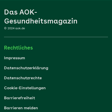
Ernährung
Das AOK-
Sport
Gesundheitsmagazin
© 2024 aok.de
Familie
Rechtliches
Reisen
Impressum
Wohlbefinden
Datenschutzerklärung
Datenschutzrechte
Körper & Psyche
Cookie-Einstellungen
Digital gesund
Barrierefreiheit
Barrieren melden