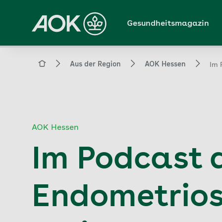
Zum
Hauptinhalt
Gesundheitsmagazin
springen
Magazin
Aus der Region
AOK Hessen
Im 
AOK Hessen
Im Podcast 
Endometrios