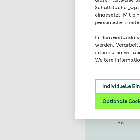
diesen teilweise a
Schaltfläche „Opt
eingesetzt. Mit ei
persönliche Einst
Wo kö
Ihr Einverständnis
Am Bauch
werden. Verarbeit
an der H
informieren wir a
Weitere Informati
In der G
der Gebä
Im klein
Individuelle Ei
die aufg
werden.
Optionale Cook
Weitere 
an.