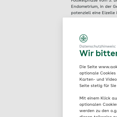
Follikelphase vom 5. 
Endometrium, in der G
potenziell eine Eizell
Schleimhautzellen auc
Endometriose. Besonder
betroffen. Es gibt ab
Problem: Die Schleimh
Gebärmutterschleimhau
Datenschutzhinweis:
Entzündungen und in 
Wir bitt
Warum das passiert, w
Die Seite www.aok.
Hormonen, dem Immunsy
optionale Cookies
gebärfähigen Alter si
Karten- und Videod
Seite stetig für S
Mit einem Klick au
optionalen Cookie
werden zu den o.