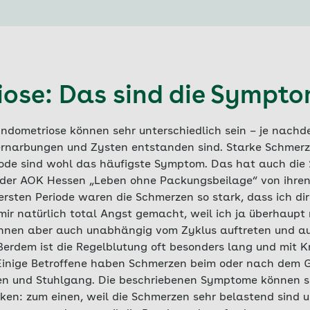
ose: Das sind die Sympt
ndometriose können sehr unterschiedlich sein – je nachd
Vernarbungen und Zysten entstanden sind. Starke Schmerz
ode sind wohl das häufigste Symptom. Das hat auch die 
t der AOK Hessen „Leben ohne Packungsbeilage“ von ihre
 ersten Periode waren die Schmerzen so stark, dass ich d
mir natürlich total Angst gemacht, weil ich ja überhaupt
önnen aber auch unabhängig vom Zyklus auftreten und auf
ßerdem ist die Regelblutung oft besonders lang und mit K
Einige Betroffene haben Schmerzen beim oder nach dem 
en und Stuhlgang. Die beschriebenen Symptome können si
ken: zum einen, weil die Schmerzen sehr belastend sind 