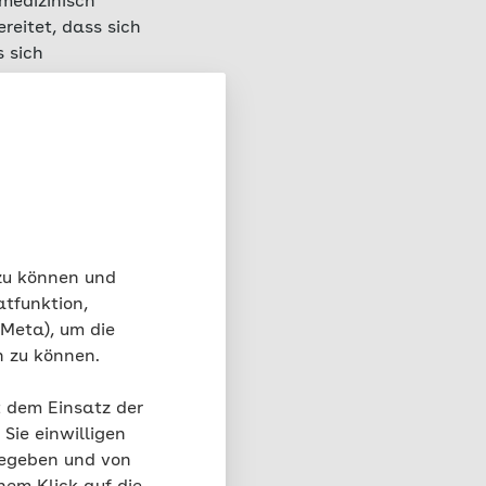
medizinisch
reitet, dass sich
s sich
 Mediziner von
cke oder Eileiter
Blase einwachsen. Das
– wie die
 lässt schmerzhafte
entstehen.
krankung mit den
 zu können und
 Prozent der Frauen im
atfunktion,
 Meta), um die
n zu können.
t dem Einsatz der
Sie einwilligen
gegeben und von