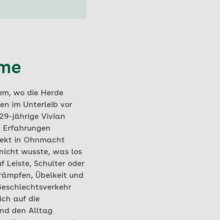
ome
em, wo die Herde
en im Unterleib vor
29-jährige Vivian
n Erfahrungen
irekt in Ohnmacht
 nicht wusste, was los
 Leiste, Schulter oder
rämpfen, Übelkeit und
Geschlechtsverkehr
ch auf die
und den Alltag