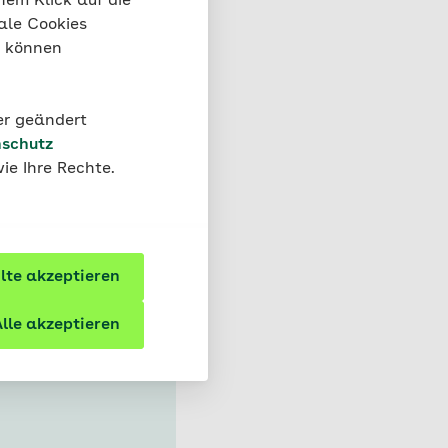
nem Klick auf die
ale Cookies
“ können
ln?
der geändert
eln sich
schutz
ie Ihre Rechte.
schicht
h Zysten,
te akzeptieren
t
lle akzeptieren
m Darm