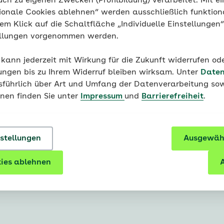
uch zu eigenen Zwecken (Profilbildung) verarbeitet. Mit ei
ionale Cookies ablehnen“ werden ausschließlich funktion
nem Klick auf die Schaltfläche „Individuelle Einstellungen
ellungen vorgenommen werden.
nnen sich Endometriose-Herde ansiede
 kann jederzeit mit Wirkung für die Zukunft widerrufen o
fell:
Die kleinen Herde ähneln einem Muttermal. Sie sied
ungen bis zu Ihrem Widerruf bleiben wirksam. Unter
Daten
aut an, die das Innere des Bauchraums auskleidet.
usführlich über Art und Umfang der Datenverarbeitung sow
onen finden Sie unter
Impressum
und
Barrierefreiheit
.
ebärmuttermuskulatur:
Das Gewebe dringt in die Muskel
rmutter ein.
en Becken, zum Beispiel in den Eierstöcken:
Es bilden sic
nstellungen
Ausgewähl
rund der Einblutungen auch „Schokoladenzysten“ genann
ies ablehnen
A
Organe:
Die Herde siedeln sich etwa in der Blase oder i