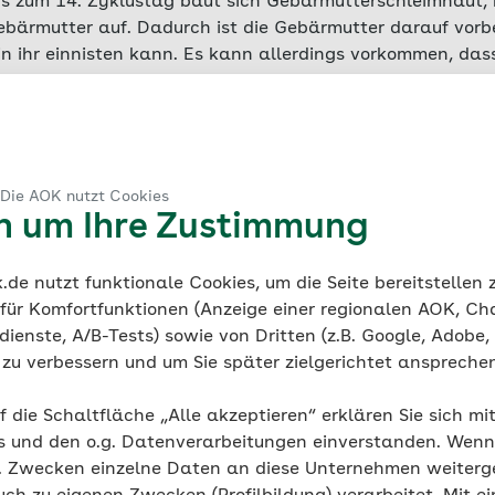
bis zum 14. Zyklustag baut sich Gebärmutterschleimhaut, 
ebärmutter auf. Dadurch ist die Gebärmutter darauf vorbe
e in ihr einnisten kann. Es kann allerdings vorkommen, das
h außerhalb der Gebärmutter ansiedeln – dann sprechen
s oft sind davon das Äußere der Gebärmutter, die Eierstö
er auch Fälle, bein denen die Wucherungen in Darm oder 
aut der Endometriose-Herde kann im Zyklusverlauf nicht 
t – über die Scheide abfließen. Sie bleibt im Körper und
 Die AOK nutzt Cookies
der Folge Zysten oder Vernarbungen und Verwachsungen 
en um Ihre Zustimmung
issen Fachleute noch nicht genau. Vermutlich hat die Er
de nutzt funktionale Cookies, um die Seite bereitstellen
stem und einer familiären Veranlagung zu tun. 8 bis 15
 für Komfortfunktionen (Anzeige einer regionalen AOK, Ch
nd von Endometriose betroffen.
ienste, A/B-Tests) sowie von Dritten (z.B. Google, Adobe,
ie zu verbessern und um Sie später zielgerichtet anspreche
f die Schaltfläche „Alle akzeptieren“ erklären Sie sich mi
s und den o.g. Datenverarbeitungen einverstanden. Wenn 
g. Zwecken einzelne Daten an diese Unternehmen weiter