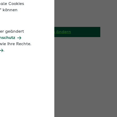
nale Cookies
n“ können
AOK/Region ändern
der geändert
nschutz
ie Ihre Rechte.
.
Umlagesatz
4,2 %
3,0 %