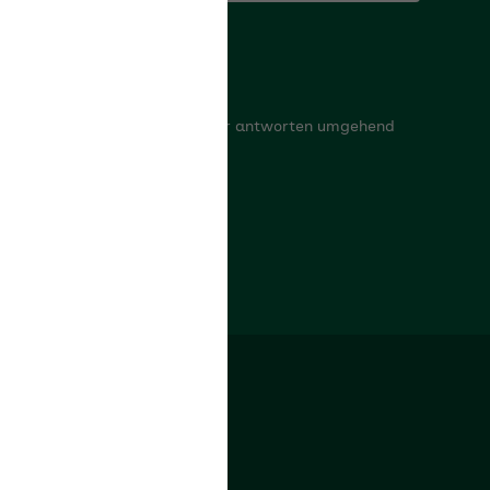
Kontaktformular
Melden Sie uns Ihr Anliegen, wir antworten umgehend
oder rufen Sie zurück.
Zum Kontaktformular