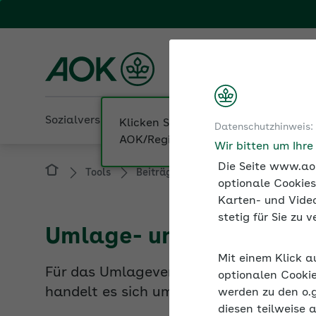
Fachportal für Arbeitgeber
AOK Sachsen-Anhalt
Sozialversicherung
Betriebliche Gesundheit
Datenschutzhinweis:
Tools
Beiträge und Rechengrößen der Sozi
Wir bitten um Ihr
Die Seite www.aok
optionale Cookies
Karten- und Video
Umlage- und Erstattun
stetig für Sie zu
Für das Umlageverfahren finden Sie hie
Mit einem Klick a
handelt es sich um die Umlage U1, im F
optionalen Cookie
werden zu den o.
diesen teilweise 