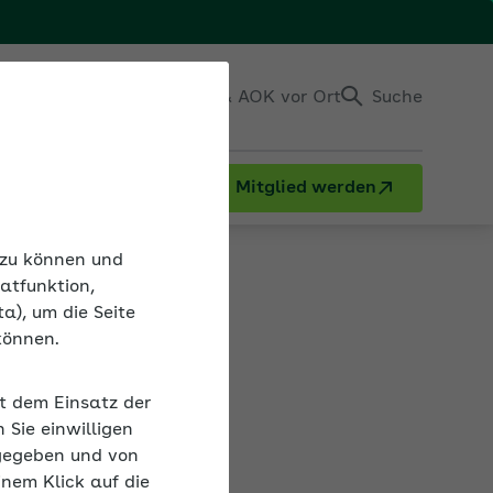
Einloggen
Kontakt & AOK vor Ort
Suche
Mitglied werden
n zu können und
atfunktion,
a), um die Seite
können.
iner Krankheit
it dem Einsatz der
Sie einwilligen
gegeben und von
inem Klick auf die