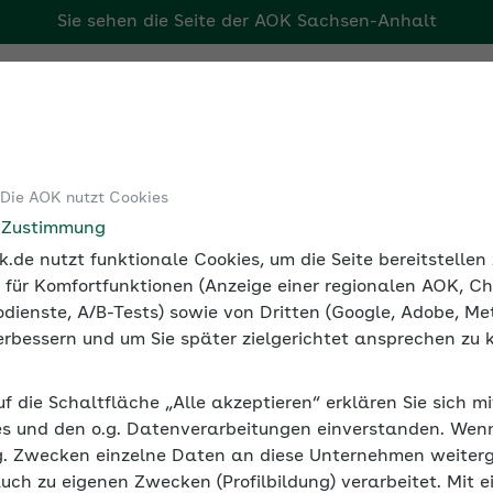
Sie sehen die Seite der
AOK Sachsen-Anhalt
Tools
Medien und Seminare
 Die AOK nutzt Cookies
alversicherung
Werte 2023
e Zustimmung
.de nutzt funktionale Cookies, um die Seite bereitstelle
 für Komfortfunktionen (Anzeige einer regionalen AOK, Ch
dienste, A/B-Tests) sowie von Dritten (Google, Adobe, Met
gssätze 2023
 verbessern und um Sie später zielgerichtet ansprechen zu 
r die Umlage- und Erstattungssätze: Im Falle e
uf die Schaltfläche „Alle akzeptieren“ erklären Sie sich m
alle von Mutterschutz ist es die Umlage U2.
s und den o.g. Datenverarbeitungen einverstanden. Wenn 
g. Zwecken einzelne Daten an diese Unternehmen weiter
auch zu eigenen Zwecken (Profilbildung) verarbeitet. Mit e