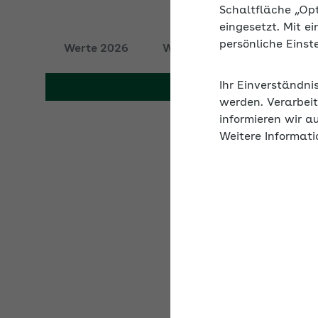
Schaltfläche „Op
Werte 2026
Werte 2025
Werte 20
eingesetzt. Mit e
persönliche Eins
Ihr Einverständni
werden. Verarbeit
informieren wir a
Weitere Informati
Umlage- und E
Erstattungssatz
Bei 70 % Erstattung
Bei 50 % Erstattung