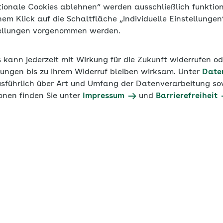
tionale Cookies ablehnen“ werden ausschließlich funktio
24
Werte 2023
Werte 2022
Werte 2021
inem Klick auf die Schaltfläche „Individuelle Einstellunge
tellungen vorgenommen werden.
Informationen der
AOK Sachsen-Anhalt
s kann jederzeit mit Wirkung für die Zukunft widerrufen o
ungen bis zu Ihrem Widerruf bleiben wirksam. Unter
Date
usführlich über Art und Umfang der Datenverarbeitung sow
onen finden Sie unter
Impressum
und
Barrierefreiheit
rstattungssatz U1 Krankheit