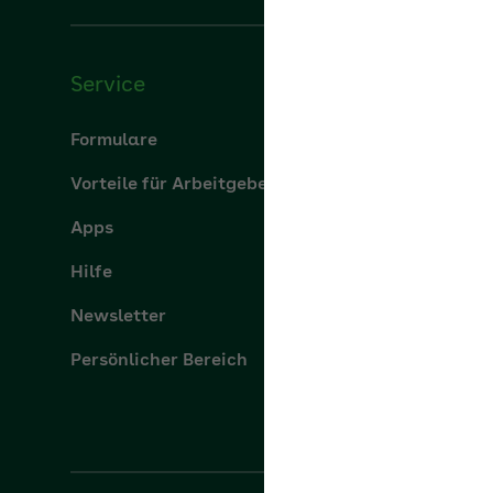
Service
Über u
Formulare
Über uns
Vorteile für Arbeitgeber
aok.de
Apps
Leistung
Hilfe
Karriere
Newsletter
Presse
Persönlicher Bereich
Ihre AOK