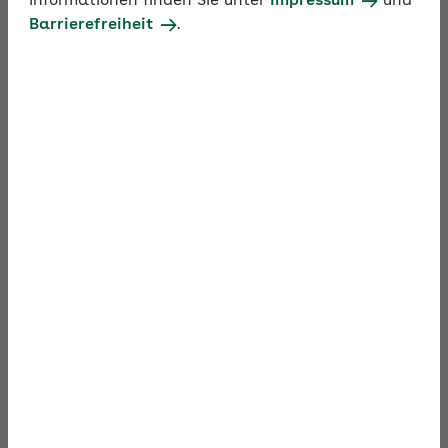
Informationen finden Sie unter
Impressum
und
Barrierefreiheit
.
In rund 60 Minuten erfahren Sie im Video, wie Sie
durch Wertschätzung und Analyse von Erfolgen im
Team immer besser gemeinsam Ziele erreichen. Die
Referierenden vermitteln Techniken und Methoden,
die zur Zielerreichung beitragen und das Wir-Gefühl
stärken.