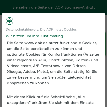
Kontakt
Menü
Klicken Sie hier, wenn Sie Ihre
Datenschutzhinweis: Die AOK nutzt Cookies
und Seminare
Seminarvideos
AOK/Region wechseln möchten.
Wir bitten um Ihre Zustimmung
etriebliche Gesundheitsförderung
ele erreichen – Ein starkes Team durch Erfolgsorientierung
Die Seite www.aok.de nutzt funktionale Cookies,
um die Seite bereitstellen zu können und
optionale Cookies für Komfortfunktionen (Anzeige
einer regionalen AOK, Chatfunktion, Karten- und
Seminarvideo: Ziele
Videodienste, A/B-Tests) sowie von Dritten
erreichen – Ein starkes
(Google, Adobe, Meta), um die Seite stetig für Sie
Team durch
zu verbessern und um Sie später zielgerichtet
Erfolgsorientierung
ansprechen zu können.
Erfolgreiche Teams bestehen aus
Mit einem Klick auf die Schaltfläche „Alle
Mitarbeitenden, die motiviert zum
akzeptieren“ erklären Sie sich mit dem Einsatz
gemeinsamen Gelingen beitragen. Damit