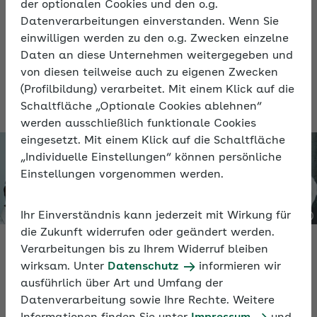
der optionalen Cookies und den o.g.
das gelingt, können Führungskräfte
Datenverarbeitungen einverstanden. Wenn Sie
Impulse aus der Positiven Psychologie und
einwilligen werden zu den o.g. Zwecken einzelne
Daten an diese Unternehmen weitergegeben und
Methoden zur Zieleplanung einsetzen.
von diesen teilweise auch zu eigenen Zwecken
(Profilbildung) verarbeitet. Mit einem Klick auf die
Schaltfläche „Optionale Cookies ablehnen“
werden ausschließlich funktionale Cookies
eingesetzt. Mit einem Klick auf die Schaltfläche
„Individuelle Einstellungen“ können persönliche
Einstellungen vorgenommen werden.
Ihr Einverständnis kann jederzeit mit Wirkung für
die Zukunft widerrufen oder geändert werden.
Verarbeitungen bis zu Ihrem Widerruf bleiben
Video
wirksam. Unter
Datenschutz
informieren wir
ausführlich über Art und Umfang der
Ziele erreichen: Ein starkes Team durch
Datenverarbeitung sowie Ihre Rechte. Weitere
Erfolgsorientierung