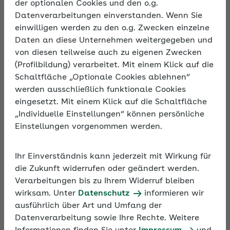
der optionalen Cookies und den o.g.
Beschreibung
Datenverarbeitungen einverstanden. Wenn Sie
Wer das eigene Team begeistern möchte, kann die
einwilligen werden zu den o.g. Zwecken einzelne
Methoden des positiven Führens nutzen. Der
Daten an diese Unternehmen weitergegeben und
Führungsansatz basiert auf der Wissenschaft vom
von diesen teilweise auch zu eigenen Zwecken
gelingenden Leben, der Positiven Psychologie. So
(Profilbildung) verarbeitet. Mit einem Klick auf die
werden Teams zufriedener, leistungsfähiger und
Schaltfläche „Optionale Cookies ablehnen“
das Wohlbefinden aller steigt.
werden ausschließlich funktionale Cookies
eingesetzt. Mit einem Klick auf die Schaltfläche
„Individuelle Einstellungen“ können persönliche
Einstellungen vorgenommen werden.
Ihr Einverständnis kann jederzeit mit Wirkung für
die Zukunft widerrufen oder geändert werden.
Verarbeitungen bis zu Ihrem Widerruf bleiben
wirksam. Unter
Datenschutz
informieren wir
ausführlich über Art und Umfang der
Datenverarbeitung sowie Ihre Rechte. Weitere