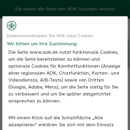
Sie sehen die Seite der
AOK Sachsen-Anhalt
Kontakt
Menü
Datenschutzhinweis: Die AOK nutzt Cookies
Wir bitten um Ihre Zustimmung
Klicken Sie hier, wenn Sie Ihre
Medien und Seminare
Die Seite www.aok.de nutzt funktionale Cookies,
AOK/Region wechseln möchten.
Informationen zur Seminarreihe
um die Seite bereitstellen zu können und
optionale Cookies für Komfortfunktionen (Anzeige
einer regionalen AOK, Chatfunktion, Karten- und
Videodienste, A/B-Tests) sowie von Dritten
Rubrik: Positiv führen
(Google, Adobe, Meta), um die Seite stetig für Sie
zu verbessern und um Sie später zielgerichtet
Alle Seminare
ansprechen zu können.
Mit einem Klick auf die Schaltfläche „Alle
akzeptieren“ erklären Sie sich mit dem Einsatz