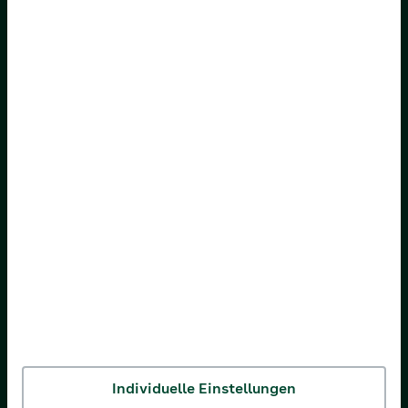
Ihre AOK
AOK Baden-Württemberg
AOK Bayern
AOK Bremen/Bremerhaven
AOK Hessen
AOK Niedersachsen
AOK Nordost
AOK NordWest
AOK PLUS
AOK Rheinland-Pfalz/Saarland
Individuelle Einstellungen
AOK Rheinland/Hamburg