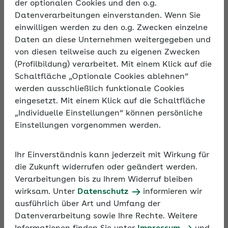
der optionalen Cookies und den o.g.
Datenverarbeitungen einverstanden. Wenn Sie
einwilligen werden zu den o.g. Zwecken einzelne
Daten an diese Unternehmen weitergegeben und
Beschreibung
von diesen teilweise auch zu eigenen Zwecken
(Profilbildung) verarbeitet. Mit einem Klick auf die
Minijobs werden auch als geringfügige
Schaltfläche „Optionale Cookies ablehnen“
Beschäftigungen bezeichnet. Dabei sind zwei Arten
werden ausschließlich funktionale Cookies
zu unterscheiden: die geringfügig entlohnte
eingesetzt. Mit einem Klick auf die Schaltfläche
(Entgeltgrenze beachten) und die kurzfristige
„Individuelle Einstellungen“ können persönliche
Beschäftigung (Zeitgrenze maßgeblich). Geringfügig
Einstellungen vorgenommen werden.
entlohnte Beschäftigte sind sozialversicherungsfrei,
sofern sie sich auf Antrag von der
Ihr Einverständnis kann jederzeit mit Wirkung für
Rentenversicherungspflicht befreien lassen.
die Zukunft widerrufen oder geändert werden.
Kurzfristig Beschäftigte sind grundsätzlich
Verarbeitungen bis zu Ihrem Widerruf bleiben
sozialversicherungsfrei. Das Seminar informiert
wirksam. Unter
Datenschutz
informieren wir
umfassend und praxisnah über die besonderen
ausführlich über Art und Umfang der
Regelungen bei diesen beiden
Datenverarbeitung sowie Ihre Rechte. Weitere
Beschäftigungsformen.