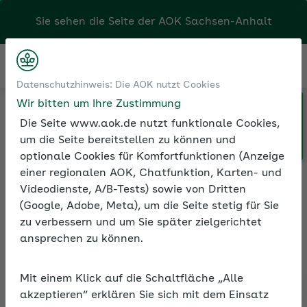
Sie sehen die Seite der
AOK Sachsen-Anhalt
Kontakt
Menü
Datenschutzhinweis: Die AOK nutzt Cookies
Wir bitten um Ihre Zustimmung
Klicken Sie hier, wenn Sie Ihre
Medien und Seminare
Die Seite www.aok.de nutzt funktionale Cookies,
AOK/Region wechseln möchten.
Informationen zur Seminarreihe
um die Seite bereitstellen zu können und
optionale Cookies für Komfortfunktionen (Anzeige
einer regionalen AOK, Chatfunktion, Karten- und
Videodienste, A/B-Tests) sowie von Dritten
Rubrik: Minijobs
(Google, Adobe, Meta), um die Seite stetig für Sie
zu verbessern und um Sie später zielgerichtet
Alle Seminare
ansprechen zu können.
Inhalte und Themen - Vor-Ort-Seminare
Inhal
Mit einem Klick auf die Schaltfläche „Alle
akzeptieren“ erklären Sie sich mit dem Einsatz