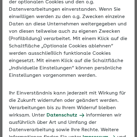
der optionalen Cookies und den o.g.
Datenverarbeitungen einverstanden. Wenn Sie
Beschreibung
einwilligen werden zu den o.g. Zwecken einzelne
Die Rentenversicherungsträger sind gesetzlich
Daten an diese Unternehmen weitergegeben und
beauftragt, mindestens alle vier Jahre bei jedem
von diesen teilweise auch zu eigenen Zwecken
Arbeitgeber zu prüfen, ob diese ihre Pflichten nach
(Profilbildung) verarbeitet. Mit einem Klick auf die
dem Sozialgesetzbuch erfüllen. Die Prüfung wird als
Schaltfläche „Optionale Cookies ablehnen“
Betriebsprüfung bezeichnet. Zu diesem Zweck
werden ausschließlich funktionale Cookies
vereinbaren Betriebsprüfende der
eingesetzt. Mit einem Klick auf die Schaltfläche
Rentenversicherung mit dem jeweiligen Arbeitgeber
„Individuelle Einstellungen“ können persönliche
in der Regel einen Termin, um die entsprechenden
Einstellungen vorgenommen werden.
Unterlagen vor Ort einzusehen. Das Seminar
bereitet Arbeitgeber optimal auf die
Ihr Einverständnis kann jederzeit mit Wirkung für
Betriebsprüfung vor und gibt wertvolle Tipps zu den
die Zukunft widerrufen oder geändert werden.
Entgeltunterlagen.
Verarbeitungen bis zu Ihrem Widerruf bleiben
wirksam. Unter
Datenschutz
informieren wir
ausführlich über Art und Umfang der
Datenverarbeitung sowie Ihre Rechte. Weitere