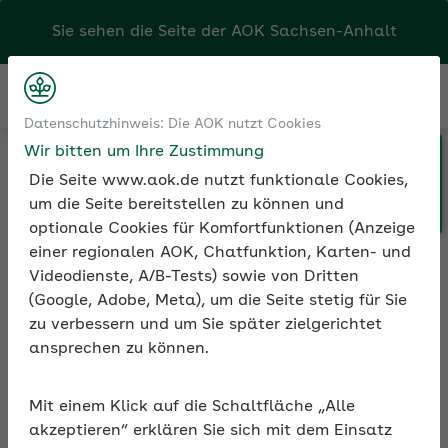
Sie sehen die Seite der
AOK Sachsen-Anhalt
Kontakt
Menü
Datenschutzhinweis: Die AOK nutzt Cookies
Wir bitten um Ihre Zustimmung
Klicken Sie hier, wenn Sie Ihre
Medien und Seminare
Die Seite www.aok.de nutzt funktionale Cookies,
AOK/Region wechseln möchten.
Informationen zur Seminarreihe
um die Seite bereitstellen zu können und
optionale Cookies für Komfortfunktionen (Anzeige
einer regionalen AOK, Chatfunktion, Karten- und
Videodienste, A/B-Tests) sowie von Dritten
Rubrik: Beiträge zur
(Google, Adobe, Meta), um die Seite stetig für Sie
Sozialversicherung
zu verbessern und um Sie später zielgerichtet
ansprechen zu können.
Alle Seminare
Mit einem Klick auf die Schaltfläche „Alle
akzeptieren“ erklären Sie sich mit dem Einsatz