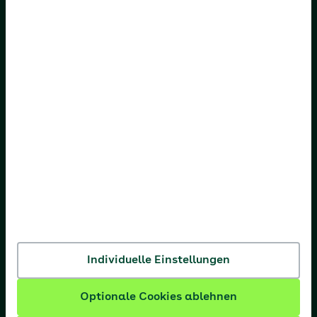
AOK Baden-Württemberg
AOK Bayern
AOK Bremen/Bremerhaven
AOK Hessen
AOK Niedersachsen
AOK Nordost
AOK NordWest
AOK PLUS
AOK Rheinland-Pfalz/Saarland
Individuelle Einstellungen
AOK Rheinland/Hamburg
Optionale Cookies ablehnen
AOK Sachsen-Anhalt