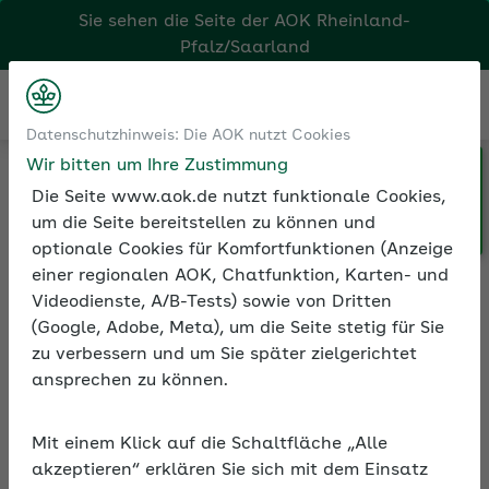
Sie sehen die Seite der
AOK Rheinland-
Pfalz/Saarland
Kontakt
Menü
Datenschutzhinweis: Die AOK nutzt Cookies
Wir bitten um Ihre Zustimmung
Klicken Sie hier, wenn Sie Ihre
Medien und Seminare
Seminarvideos
Die Seite www.aok.de nutzt funktionale Cookies,
AOK/Region wechseln möchten.
Seminarvideos Sozialversicherung
um die Seite bereitstellen zu können und
Seminarvideo: Beschäftigte Studierende
optionale Cookies für Komfortfunktionen (Anzeige
einer regionalen AOK, Chatfunktion, Karten- und
Videodienste, A/B-Tests) sowie von Dritten
(Google, Adobe, Meta), um die Seite stetig für Sie
Seminarvideo:
zu verbessern und um Sie später zielgerichtet
Beschäftigte Studierende
ansprechen zu können.
Sie möchten Personen beschäftigen, die
Mit einem Klick auf die Schaltfläche „Alle
ein Studium oder ein Praktikum
akzeptieren“ erklären Sie sich mit dem Einsatz