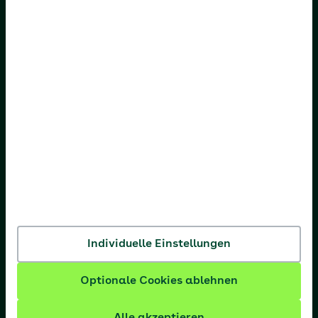
AOK Bayern
AOK Bremen/Bremerhaven
AOK Hessen
AOK Niedersachsen
AOK Nordost
AOK NordWest
AOK PLUS
AOK Rheinland-Pfalz/Saarland
Individuelle Einstellungen
AOK Rheinland/Hamburg
Optionale Cookies ablehnen
AOK Sachsen-Anhalt