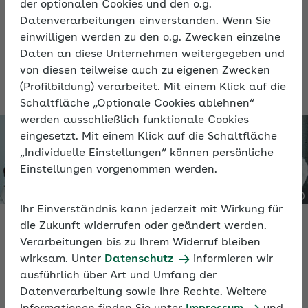
absolvieren und haben Fragen, wie Sie
der optionalen Cookies und den o.g.
diese Arbeitsverhältnisse richtig bewerten
Datenverarbeitungen einverstanden. Wenn Sie
sollen? Erfahren Sie alles Wissenswerte
einwilligen werden zu den o.g. Zwecken einzelne
Daten an diese Unternehmen weitergegeben und
dazu in der Aufzeichnung des Online-
von diesen teilweise auch zu eigenen Zwecken
Seminars.
(Profilbildung) verarbeitet. Mit einem Klick auf die
Schaltfläche „Optionale Cookies ablehnen“
werden ausschließlich funktionale Cookies
eingesetzt. Mit einem Klick auf die Schaltfläche
„Individuelle Einstellungen“ können persönliche
Einstellungen vorgenommen werden.
Ihr Einverständnis kann jederzeit mit Wirkung für
die Zukunft widerrufen oder geändert werden.
Verarbeitungen bis zu Ihrem Widerruf bleiben
wirksam. Unter
Datenschutz
informieren wir
Video
ausführlich über Art und Umfang der
Datenverarbeitung sowie Ihre Rechte. Weitere
Beschäftigte Studierende