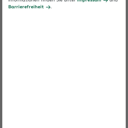
Informationen finden Sie unter
Impressum
und
Barrierefreiheit
.
In rund 90 Minuten erfahren Sie im Video, wie
Beschäftigungen von Studierenden, im Praktikum
sowie während und nach der Schulzeit
sozialversicherungsrechtlich zu bewerten sind.
Zum Video
Material