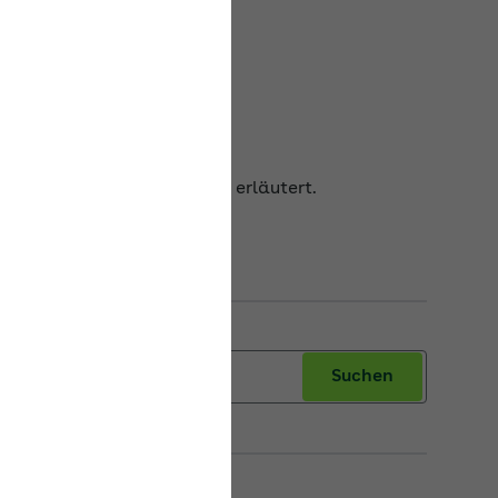
 Kurzarbeitergelds
egriff Nettoentgeltdifferenz erläutert.
Suchen