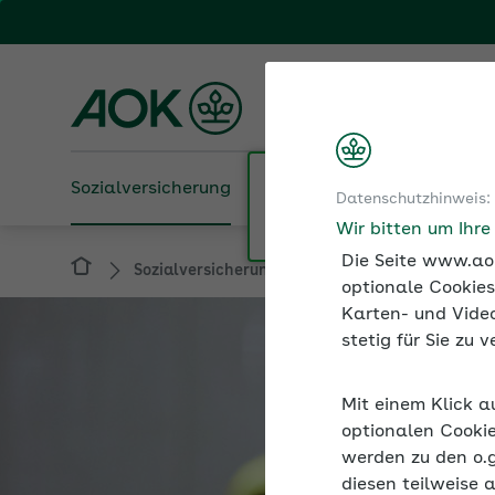
Fachportal für Arbeitgeber
AOK Rheinland-Pfalz/S
Sozialversicherung
Betriebliche Gesundheit
Datenschutzhinweis:
Sozialversicherung
Kurzarbeit
Wir bitten um Ihr
Die Seite www.aok
optionale Cookies
Karten- und Video
stetig für Sie zu
Mit einem Klick a
optionalen Cookie
werden zu den o.
diesen teilweise 