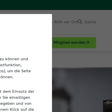
Einloggen
Kontakt & AOK vor Ort
Suche
Mitglied werden
n zu können und
atfunktion,
a), um die Seite
können.
it dem Einsatz der
Sie einwilligen
gegeben und von
inem Klick auf die