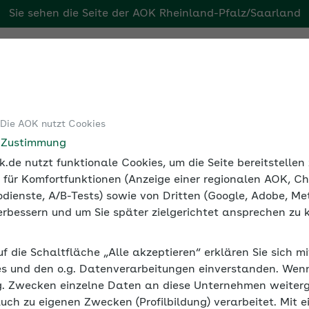
Sie sehen die Seite der
AOK Rheinland-Pfalz/Saarland
aarland
Tools
Medien und Seminare
 Die AOK nutzt Cookies
e Zustimmung
.de nutzt funktionale Cookies, um die Seite bereitstelle
 für Komfortfunktionen (Anzeige einer regionalen AOK, Ch
dienste, A/B-Tests) sowie von Dritten (Google, Adobe, Met
 verbessern und um Sie später zielgerichtet ansprechen zu 
uf die Schaltfläche „Alle akzeptieren“ erklären Sie sich m
s und den o.g. Datenverarbeitungen einverstanden. Wenn 
g. Zwecken einzelne Daten an diese Unternehmen weiter
auch zu eigenen Zwecken (Profilbildung) verarbeitet. Mit e