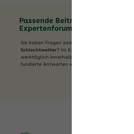
Passende Beiträge im
Expertenforum
Sie haben Fragen zum Thema
Kurzarbeit und
Schlechtwetter
? Im Expertenforum erhalten Sie
werktäglich innerhalb von 24 Stunden
fundierte Antworten von den AOK-Fachleuten.
Aktuelle Dokumente