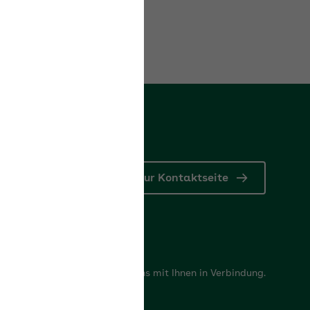
rn
Zur Kontaktseite
tformular
e Fragen? Gerne setzen wir uns mit Ihnen in Verbindung.
ntaktformular