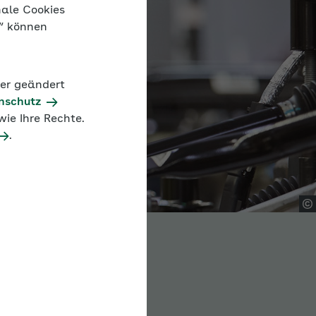
nale Cookies
n“ können
der geändert
nschutz
ie Ihre Rechte.
.