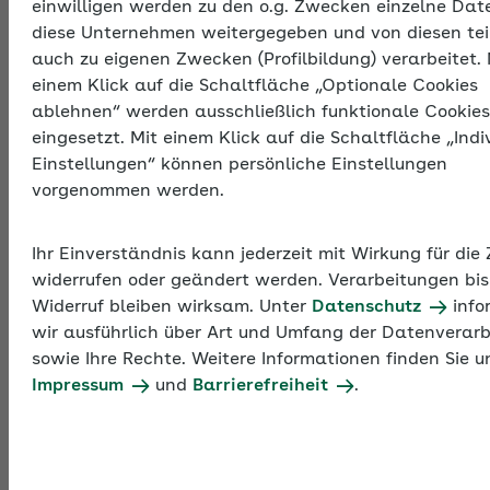
einwilligen werden zu den o.g. Zwecken einzelne Dat
der bei der jeweiligen Krankenkasse versicherten
diese Unternehmen weitergegeben und von diesen tei
Beschäftigten und gibt Auskunft darüber, ob das
auch zu eigenen Zwecken (Profilbildung) verarbeitet. 
Unternehmen regelmäßig seiner Pflicht zur Zahlung
einem Klick auf die Schaltfläche „Optionale Cookies
der Sozialversicherungsbeiträge bei der
ablehnen“ werden ausschließlich funktionale Cookies
Krankenkasse nachgekommen ist.
eingesetzt. Mit einem Klick auf die Schaltfläche „Indi
Einstellungen“ können persönliche Einstellungen
Das Verfahren zur Beantragung und Übermittlung
vorgenommen werden.
von Unbedenklichkeitsbescheinigungen wurde
digitalisiert. Die elektronischen
Ihr Einverständnis kann jederzeit mit Wirkung für die
Unbedenklichkeitsbescheinigungen (eUB) sind
widerrufen oder geändert werden. Verarbeitungen bis
ausschließlich digital über die
Widerruf bleiben wirksam. Unter
Datenschutz
info
Entgeltabrechnungsprogramme anzufordern. Die
wir ausführlich über Art und Umfang der Datenverar
Rückmeldung durch die Krankenkasse erfolgt dann
sowie Ihre Rechte. Weitere Informationen finden Sie u
ebenfalls elektronisch und damit schneller als im
Impressum
und
Barrierefreiheit
.
bisherigen analogen Verfahren.
eUB über SV-Meldeportal