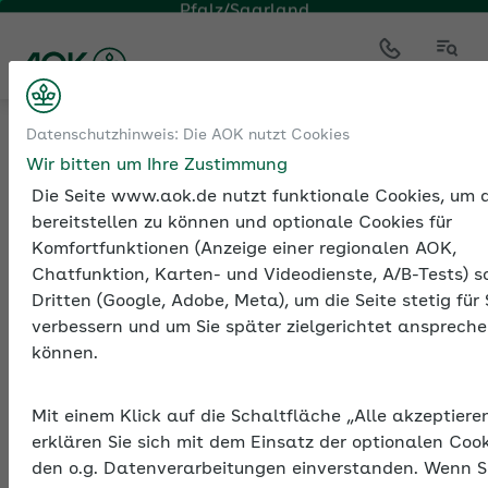
Pfalz/Saarland
Kontakt
Menü
Tools
Ausschreibungen
Datenschutzhinweis: Die AOK nutzt Cookies
Elektronische Unbedenklichkeitsbescheinigung (eUB)
Wir bitten um Ihre Zustimmung
Die Seite www.aok.de nutzt funktionale Cookies, um d
bereitstellen zu können und optionale Cookies für
Komfortfunktionen (Anzeige einer regionalen AOK,
Elektronische
Chatfunktion, Karten- und Videodienste, A/B-Tests) s
Unbedenklichkeitsbeschei
Dritten (Google, Adobe, Meta), um die Seite stetig für 
(eUB)
verbessern und um Sie später zielgerichtet anspreche
können.
Antragsverfahren ist digital
Mit einem Klick auf die Schaltfläche „Alle akzeptiere
Bei der Vergabe öffentlicher Aufträge wird von
erklären Sie sich mit dem Einsatz der optionalen Coo
Bietenden oft eine Unbedenklichkeitsbescheinigung
den o.g. Datenverarbeitungen einverstanden. Wenn S
einer Krankenkasse verlangt. Sie enthält die Zahl