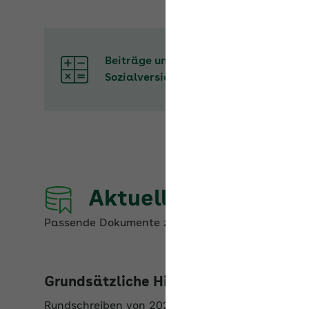
Beiträge und Rechengrößen der
Sozialversicherung
Aktuelle Dokumente
Passende Dokumente zum Thema
Krankenkasse
Grundsätzliche Hinweise zum Kranke
Rundschreiben von 2022 (GKV-Spitzenverband)
Mehr erfahren