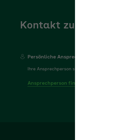
Kontakt zur AOK Rheinl
Persönliche Ansprechperson
Ihre Ansprechperson steht Ihnen gerne für Ihre Frage
Ansprechperson finden