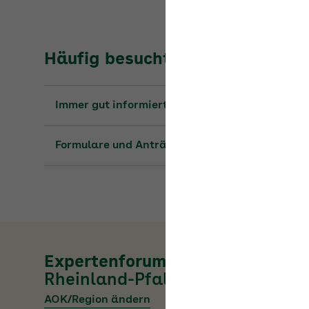
Häufig besuchte Seiten
Immer gut informiert: die Seminare 2026
Formulare und Anträge
Expertenforum der
AOK
Rheinland-Pfalz/Saarland
AOK/Region ändern
Fragen Sie Fachleute zu allen Aspekten der