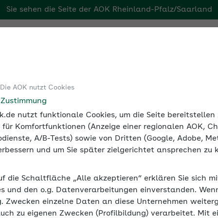
Sie sehen die Seite der
AOK Rheinland-Pfalz/Saarland
aarland
Tools
Medien und Seminare
 Die AOK nutzt Cookies
ht
e Zustimmung
.de nutzt funktionale Cookies, um die Seite bereitstelle
 für Komfortfunktionen (Anzeige einer regionalen AOK, Ch
dienste, A/B-Tests) sowie von Dritten (Google, Adobe, Met
 verbessern und um Sie später zielgerichtet ansprechen zu 
uf die Schaltfläche „Alle akzeptieren“ erklären Sie sich m
s und den o.g. Datenverarbeitungen einverstanden. Wenn 
g. Zwecken einzelne Daten an diese Unternehmen weiter
auch zu eigenen Zwecken (Profilbildung) verarbeitet. Mit e