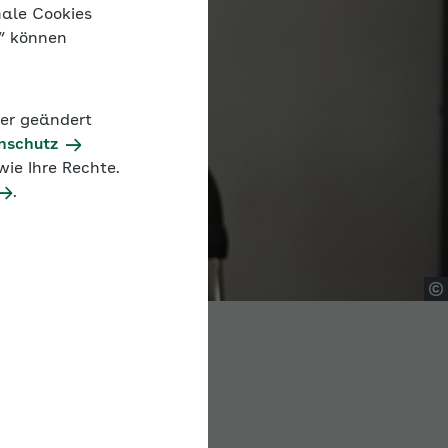
nale Cookies
n“ können
der geändert
nschutz
ie Ihre Rechte.
.