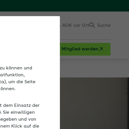
Einloggen
Kontakt & AOK vor Ort
Suche
Mitglied werden
n zu können und
atfunktion,
a), um die Seite
können.
it dem Einsatz der
Sie einwilligen
gegeben und von
inem Klick auf die