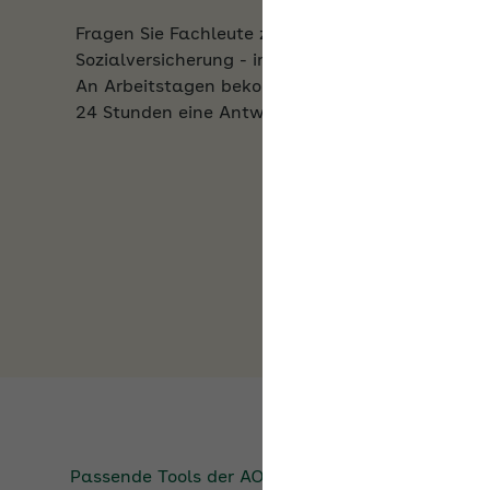
Sozialversicherung - im Expertenforum der AOK.
An Arbeitstagen bekommen Sie innerhalb von
24 Stunden eine Antwort.
Passende Tools der
AOK Rheinland-Pfalz/Saarl