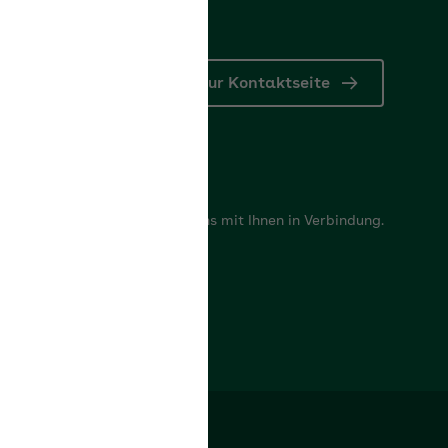
rn
Zur Kontaktseite
tformular
e Fragen? Gerne setzen wir uns mit Ihnen in Verbindung.
ntaktformular