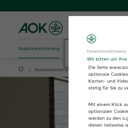
Fachportal für Arbeitgeber
AOK Rheinland-Pfalz/S
Sozialversicherung
Betriebliche Gesundheit
Datenschutzhinweis:
Sozialversicherung
Krankenkassenwahlrec
Wir bitten um Ihr
Die Seite www.aok
optionale Cookies
Karten- und Video
stetig für Sie zu
Mit einem Klick a
optionalen Cookie
werden zu den o.
diesen teilweise 