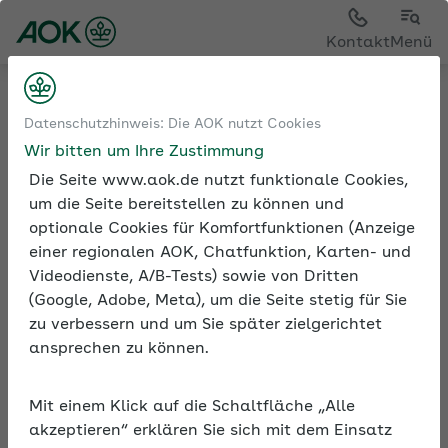
Sie sehen die Seite der
AOK Rheinland/Hamburg
Kontakt
Menü
Sozialversicherung
Entgeltfortzahlung
Datenschutzhinweis: Die AOK nutzt Cookies
und Ausgleichsverfahren U1
Wir bitten um Ihre Zustimmung
Datenaustausch bei Entgeltersatzleistungen – DTA EEL
Die Seite www.aok.de nutzt funktionale Cookies,
um die Seite bereitstellen zu können und
optionale Cookies für Komfortfunktionen (Anzeige
einer regionalen AOK, Chatfunktion, Karten- und
Videodienste, A/B-Tests) sowie von Dritten
(Google, Adobe, Meta), um die Seite stetig für Sie
Datenaustausch bei
zu verbessern und um Sie später zielgerichtet
Entgeltersatzleistungen
ansprechen zu können.
– DTA EEL
Daten zur Berechnung von Krankengeld,
Mit einem Klick auf die Schaltfläche „Alle
Kinderkrankengeld oder Mutterschaftsgeld
akzeptieren“ erklären Sie sich mit dem Einsatz
(Entgeltersatzleistungen) übermitteln Arbeitgeber