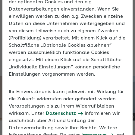
der optionalen Cookies und den o.g.
elektronisch an die Krankenkassen. Die
Datenverarbeitungen einverstanden. Wenn Sie
elektronische Datenübermittlung im
einwilligen werden zu den o.g. Zwecken einzelne
Datenaustausch Entgeltersatzleistungen DTA EEL
Daten an diese Unternehmen weitergegeben und
ist auch erforderlich, wenn andere
von diesen teilweise auch zu eigenen Zwecken
Sozialleistungsträger eine Entgeltersatzleistung
(Profilbildung) verarbeitet. Mit einem Klick auf die
erbringen (zum Beispiel Verletztengeld durch eine
Schaltfläche „Optionale Cookies ablehnen“
Berufsgenossenschaft oder Übergangsgeld durch
werden ausschließlich funktionale Cookies
den Rentenversicherungsträger).
eingesetzt. Mit einem Klick auf die Schaltfläche
„Individuelle Einstellungen“ können persönliche
Einstellungen vorgenommen werden.
Ihr Einverständnis kann jederzeit mit Wirkung für
die Zukunft widerrufen oder geändert werden.
Verarbeitungen bis zu Ihrem Widerruf bleiben
wirksam. Unter
Datenschutz
informieren wir
ausführlich über Art und Umfang der
Datenverarbeitung sowie Ihre Rechte. Weitere