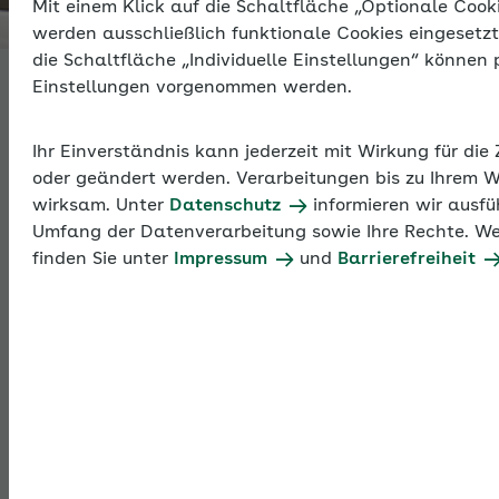
Mit einem Klick auf die Schaltfläche „Optionale Coo
Thema
werden ausschließlich funktionale Cookies eingesetzt
die Schaltfläche „Individuelle Einstellungen“ können 
Einstellungen vorgenommen werden.
Krankenkassenwa
Ihr Einverständnis kann jederzeit mit Wirkung für die
oder geändert werden. Verarbeitungen bis zu Ihrem W
Krankenversicherungspflichtige und freiwillig
wirksam. Unter
Datenschutz
informieren wir ausfü
krankenversicherte Beschäftigte können ihre
Umfang der Datenverarbeitung sowie Ihre Rechte. We
Krankenkasse frei wählen. Dabei wird
finden Sie unter
Impressum
und
Barrierefreiheit
unterschieden, ob ein sofortiges Wahlrecht bei
Eintritt von Versicherungspflicht oder
Versicherungsberechtigung besteht oder ob im Lauf
einer bestehenden Mitgliedschaft die Krankenkasse
gewechselt wird.
Krankenkassenwahlrecht: Bindungs- und Kündigungsfristen