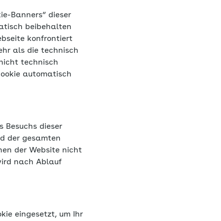
atisch beibehalten
bseite konfrontiert
hr als die technisch
nicht technisch
Cookie automatisch
s Besuchs dieser
end der gesamten
nen der Website nicht
wird nach Ablauf
kie eingesetzt, um Ihr
utzung Ihres Log-In
.h. der Zeit, die Sie