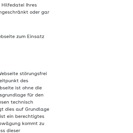
ingeschränkt oder gar
ebseite zum Einsatz
ebseite störungsfrei
eitpunkt des
seite ist ohne die
tsgrundlage für den
esen technisch
t dies auf Grundlage
ist ein berechtigtes
enabwägung kommt zu
ss dieser
igen Cookies kommen