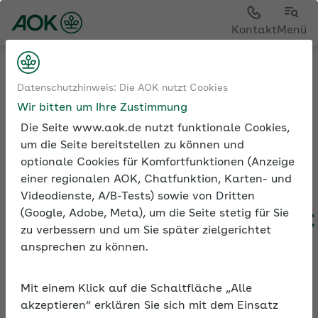
Sie sehen die Seite der
AOK Rheinland/Hamburg
Kontakt
Menü
Sozialversicherung
Beschäftigung
Datenschutzhinweis: Die AOK nutzt Cookies
ausländischer Arbeitnehmer
Wir bitten um Ihre Zustimmung
Sozialversicherungspflicht für Ausländer: Sonderregelungen
Die Seite www.aok.de nutzt funktionale Cookies,
um die Seite bereitstellen zu können und
optionale Cookies für Komfortfunktionen (Anzeige
einer regionalen AOK, Chatfunktion, Karten- und
Videodienste, A/B-Tests) sowie von Dritten
(Google, Adobe, Meta), um die Seite stetig für Sie
Sozialversicherungspflicht
zu verbessern und um Sie später zielgerichtet
für Ausländer:
ansprechen zu können.
Sonderregelungen
Wer in Deutschland eine Arbeit aufnimmt, wird in der
Mit einem Klick auf die Schaltfläche „Alle
Regel sozialversicherungspflichtig. Das gilt auch für
akzeptieren“ erklären Sie sich mit dem Einsatz
Mitarbeitende aus dem Ausland. Bei ihnen sind