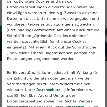
der optionalen Cookies und den o.g.
darüber hinaus einige Sonderregelungen zu
Datenverarbeitungen einverstanden. Wenn Sie
beachten.
einwilligen werden zu den o.g. Zwecken einzelne
Daten an diese Unternehmen weitergegeben und
von diesen teilweise auch zu eigenen Zwecken
(Profilbildung) verarbeitet. Mit einem Klick auf die
Schaltfläche „Optionale Cookies ablehnen“
werden ausschließlich funktionale Cookies
eingesetzt. Mit einem Klick auf die Schaltfläche
„Individuelle Einstellungen“ können persönliche
Einstellungen vorgenommen werden.
Ihr Einverständnis kann jederzeit mit Wirkung für
Versicherungspflicht für ausländische Personen
die Zukunft widerrufen oder geändert werden.
Verarbeitungen bis zu Ihrem Widerruf bleiben
wirksam. Unter
Datenschutz
informieren wir
Melderecht für ausländische Beschäftigte
ausführlich über Art und Umfang der
Datenverarbeitung sowie Ihre Rechte. Weitere
Familienversicherung für Angehörige