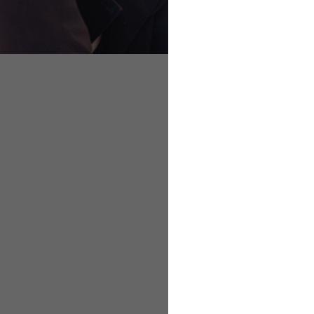
Mitmachen lohnt s
Radeln fördert die
CO
-Ersparnis ist 
2
Gute Gründe, mit d
Mitmachen loh