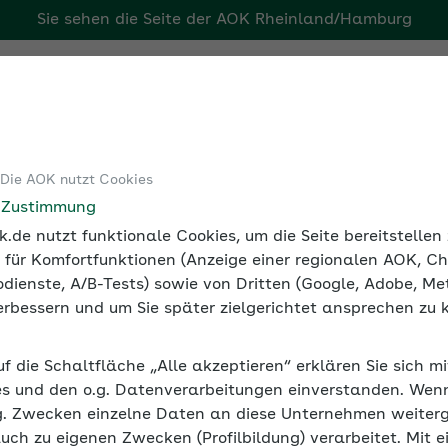
Sie sehen die Seite der
AOK Rheinland/Hamburg
g
Tools
Medien und Seminare
 Die AOK nutzt Cookies
eitsplatz
Mit dem Rad zur Arbeit
e Zustimmung
.de nutzt funktionale Cookies, um die Seite bereitstelle
 für Komfortfunktionen (Anzeige einer regionalen AOK, Ch
dienste, A/B-Tests) sowie von Dritten (Google, Adobe, Met
 verbessern und um Sie später zielgerichtet ansprechen zu 
uf die Schaltfläche „Alle akzeptieren“ erklären Sie sich m
en Jahren ein voller Erfolg und ein guter Weg, mehr körper
s und den o.g. Datenverarbeitungen einverstanden. Wenn 
g. Zwecken einzelne Daten an diese Unternehmen weiter
auch zu eigenen Zwecken (Profilbildung) verarbeitet. Mit e