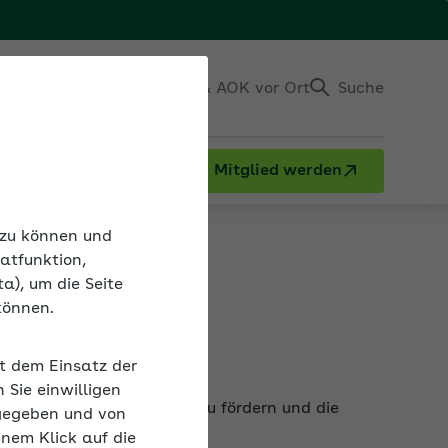
Einloggen
Kontakt & AOK vor Ort
Suche
Mitglied werden
n zu können und
atfunktion,
a), um die Seite
können.
it dem Einsatz der
liche Betätigung im Alltag zu fördern und die
Sie einwilligen
gegeben und von
inem Klick auf die