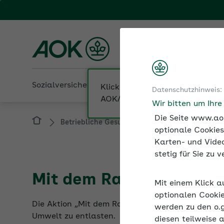
Fachportal für Arbeitgeber
AOK Rheinland/Hambur
Sozialversicherung
Betriebliche Gesundheit
Datenschutzhinweis:
Betriebliche Gesundheit
Bewegung am Arb
Wir bitten um Ihr
Die Seite www.aok
optionale Cookies
Karten- und Video
stetig für Sie zu
Mit dem Rad zur Arbeit
Mit einem Klick a
Die Aktion „Mit dem Rad zur Arbeit“ ist seit viel
optionalen Cookie
Umwelt zu entlasten.
werden zu den o.
diesen teilweise 