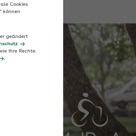
nale Cookies
n“ können
der geändert
nschutz
ie Ihre Rechte.
.