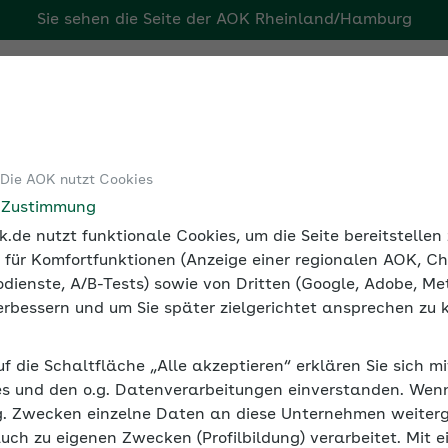
Sie sehen die Seite der
AOK Rheinland/Hamburg
g
Tools
Medien und Seminare
 Die AOK nutzt Cookies
eitsplatz
Überblick: Bewegung in Unternehmen
e Zustimmung
.de nutzt funktionale Cookies, um die Seite bereitstelle
 für Komfortfunktionen (Anzeige einer regionalen AOK, Ch
dienste, A/B-Tests) sowie von Dritten (Google, Adobe, Met
 verbessern und um Sie später zielgerichtet ansprechen zu 
n Unternehmen
uf die Schaltfläche „Alle akzeptieren“ erklären Sie sich m
- und Bewegungsangebote zur Betrieblichen Gesundheitsfö
s und den o.g. Datenverarbeitungen einverstanden. Wenn 
eitenden und für das Unternehmen selbst.
g. Zwecken einzelne Daten an diese Unternehmen weiter
auch zu eigenen Zwecken (Profilbildung) verarbeitet. Mit e