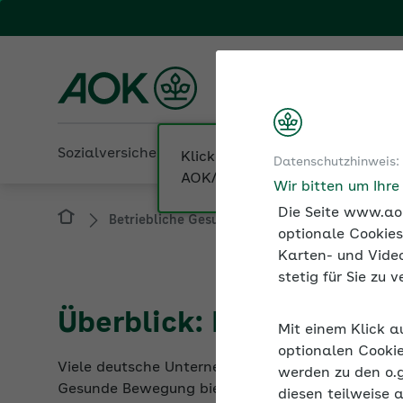
Fachportal für Arbeitgeber
AOK Rheinland/Hambur
Sozialversicherung
Betriebliche Gesundheit
Datenschutzhinweis:
Betriebliche Gesundheit
Bewegung am Arb
Wir bitten um Ihr
Die Seite www.aok
optionale Cookies
Karten- und Video
stetig für Sie zu
Überblick: Bewegung i
Mit einem Klick a
Viele deutsche Unternehmen haben bereits Sport
optionalen Cookie
Gesunde Bewegung bietet Vorteile für die Mitarb
werden zu den o.
diesen teilweise 