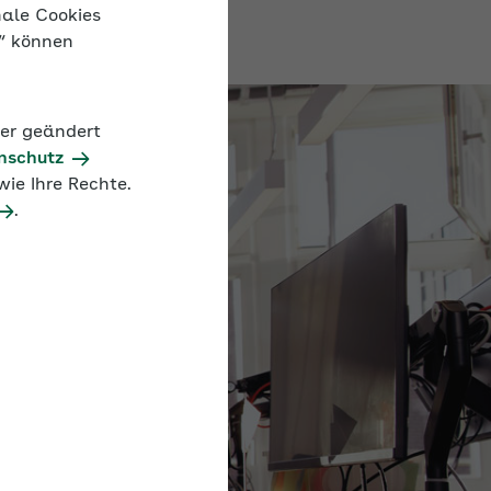
nale Cookies
n“ können
der geändert
nschutz
ie Ihre Rechte.
.