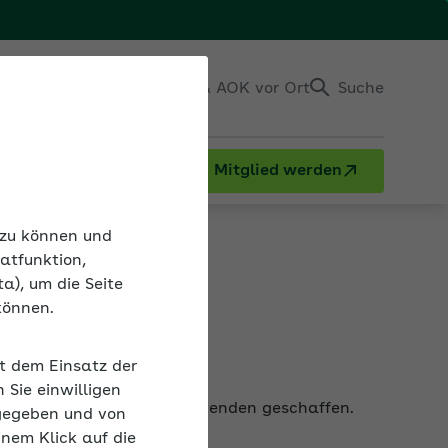
Einloggen
Kontakt & AOK vor Ort
Suche
Mitglied werden
n zu können und
atfunktion,
a), um die Seite
können.
it dem Einsatz der
rderung für ihre Mitarbeitenden geschaffen.
Sie einwilligen
gegeben und von
inem Klick auf die