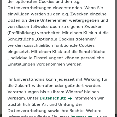
der optionalen Cookies und den o.g.
Seite 3/3:
Elterneigenschaft nachweisen bei
Datenverarbeitungen einverstanden. Wenn Sie
Adoptivkindern, Stiefkindern und Pflegekindern
einwilligen werden zu den o.g. Zwecken einzelne
Daten an diese Unternehmen weitergegeben und
Zu den Eltern, für die Abschläge bei den
von diesen teilweise auch zu eigenen Zwecken
Pflegeversicherungsbeiträgen berücksichtigt werden,
(Profilbildung) verarbeitet. Mit einem Klick auf die
zählen neben den leiblichen Eltern und
Schaltfläche „Optionale Cookies ablehnen“
Adoptiveltern auch Stiefeltern und Pflegeeltern. Das
werden ausschließlich funktionale Cookies
Alter des Kindes ist für die Anerkennung der
eingesetzt. Mit einem Klick auf die Schaltfläche
Elterneigenschaft beim Beitragszuschlag nicht von
„Individuelle Einstellungen“ können persönliche
Bedeutung. Eine Ausnahme gilt für Adoptiv- und
Einstellungen vorgenommen werden.
Stiefkinder.
Ihr Einverständnis kann jederzeit mit Wirkung für
die Zukunft widerrufen oder geändert werden.
Verarbeitungen bis zu Ihrem Widerruf bleiben
Inhaltsübersicht
wirksam. Unter
Datenschutz
informieren wir
einblenden
ausführlich über Art und Umfang der
Datenverarbeitung sowie Ihre Rechte. Weitere