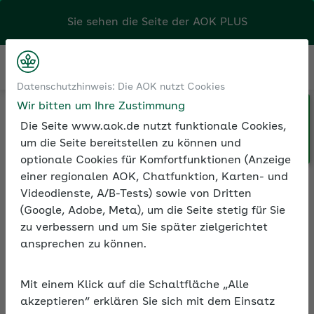
Sie sehen die Seite der
AOK PLUS
Kontakt
Menü
Sozialversicherung
Künstlersozialabgabe
Datenschutzhinweis: Die AOK nutzt Cookies
Ausgleichsvereinigung für die Künstlersozialabgabe
Wir bitten um Ihre Zustimmung
Die Seite www.aok.de nutzt funktionale Cookies,
um die Seite bereitstellen zu können und
optionale Cookies für Komfortfunktionen (Anzeige
einer regionalen AOK, Chatfunktion, Karten- und
Videodienste, A/B-Tests) sowie von Dritten
Ausgleichsvereinigung
(Google, Adobe, Meta), um die Seite stetig für Sie
für die
zu verbessern und um Sie später zielgerichtet
Künstlersozialabgabe
ansprechen zu können.
Mehrere abgabepflichtige Unternehmen einer
Branche können sich zusammenschließen und mit
Mit einem Klick auf die Schaltfläche „Alle
der Künstlersozialkasse vertraglich die Bildung einer
akzeptieren“ erklären Sie sich mit dem Einsatz
Ausgleichsvereinigung vereinbaren.