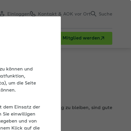
Einloggen
Kontakt & AOK vor Ort
Suche
Mitglied werden
n zu können und
atfunktion,
a), um die Seite
können.
it dem Einsatz der
 Arbeiten. Um leistungsfähig zu bleiben, sind gute
Sie einwilligen
tzen.
gegeben und von
inem Klick auf die