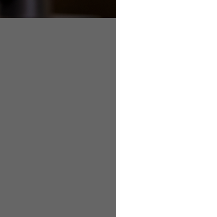
Die eigene Zei
Zeit so zu planen, da
Platz für Erholung ble
Balance geht es vor 
Einerseits erleichtern
Digitalisierung Aufga
gutes Zeitmanagement
Beispiel: die ABC-A