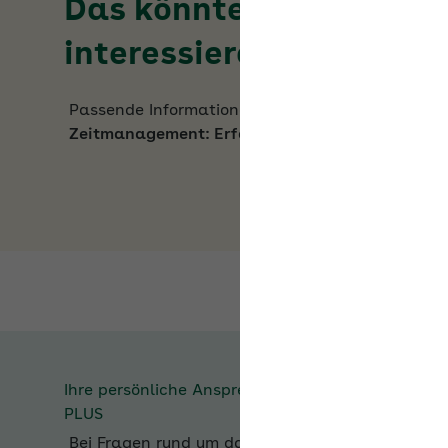
Das könnte Sie auch
interessieren
Passende Informationen zum Thema
Zeitmanagement: Erfolgreiche Methoden
Ihre persönliche Ansprechperson bei der
AOK
PLUS
Bei Fragen rund um das Thema
Betriebliche