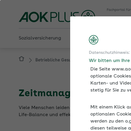
Fachportal fü
AOK PLUS
Sozialversicherung
Betriebliche Gesundheit
Datenschutzhinweis:
Betriebliche Gesundheit
Psychische Gesun
Wir bitten um Ihr
Die Seite www.aok
optionale Cookies
Karten- und Video
stetig für Sie zu
Zeitmanagement: Erfol
Mit einem Klick a
Viele Menschen leiden unter Zeitnot, vor allem du
optionalen Cookie
Life-Balance und effektives Zeitmanagement gef
werden zu den o.
diesen teilweise 