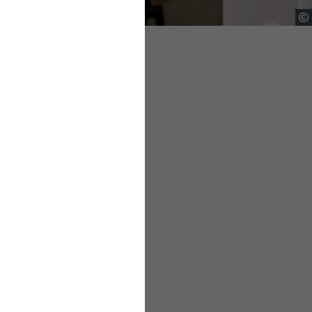
ird, aber trotzdem
Neben der Life-
ewältigen.
its werden durch die
neller. Da hilft ein