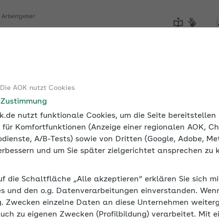
Sie sehen die Seite der
AOK PLUS
r Arbeitgeber
Tools
Medien und Seminare
 Die AOK nutzt Cookies
dheit
Zeitmanagement: Erfolgreiche Methoden
e Zustimmung
.de nutzt funktionale Cookies, um die Seite bereitstelle
 für Komfortfunktionen (Anzeige einer regionalen AOK, Ch
dienste, A/B-Tests) sowie von Dritten (Google, Adobe, Met
 verbessern und um Sie später zielgerichtet ansprechen zu 
greiche Methoden
uf die Schaltfläche „Alle akzeptieren“ erklären Sie sich m
rch ständige Erreichbarkeit, digitalen Stress und mobiles
s und den o.g. Datenverarbeitungen einverstanden. Wenn 
ragt. Unternehmen können Mitarbeitende dabei unterstü
g. Zwecken einzelne Daten an diese Unternehmen weiter
auch zu eigenen Zwecken (Profilbildung) verarbeitet. Mit e