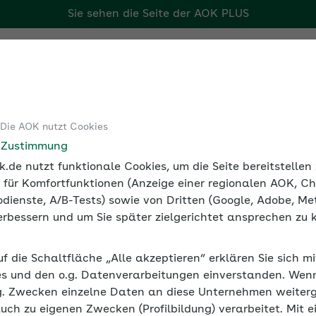
Sie sehen die Seite der
AOK PLUS
r Arbeitgeber
Tools
Medien und Seminare
 Die AOK nutzt Cookies
Positive Fehlerkultur – gut für Arbeitgeber und Beschäftigte
e Zustimmung
.de nutzt funktionale Cookies, um die Seite bereitstelle
 für Komfortfunktionen (Anzeige einer regionalen AOK, Ch
dienste, A/B-Tests) sowie von Dritten (Google, Adobe, Met
 verbessern und um Sie später zielgerichtet ansprechen zu 
gut für Arbeitgeber und Besc
uf die Schaltfläche „Alle akzeptieren“ erklären Sie sich m
 einem gesünderen Umgang mit Fehlern in ihrem Untern
s und den o.g. Datenverarbeitungen einverstanden. Wenn 
ntscheidungen und ebnen den Weg für Weiterentwicklunge
g. Zwecken einzelne Daten an diese Unternehmen weiter
auch zu eigenen Zwecken (Profilbildung) verarbeitet. Mit e