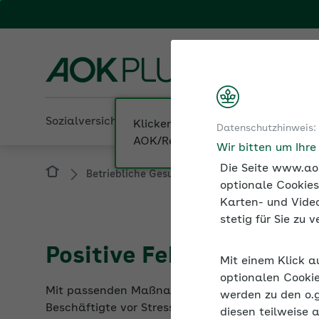
Fachportal fü
AOK PLUS
Sozialversicherung
Betriebliche Gesundheit
Datenschutzhinweis:
Betriebliche Gesundheit
Gesund führen
Wir bitten um Ihr
Die Seite www.aok
optionale Cookies
Karten- und Video
stetig für Sie zu
Positive Fehlerkultur – 
Mit einem Klick a
Mit passenden Maßnahmen können Arbeitgeber zu
optionalen Cookie
Beschäftigte vor Stress, fördern deren eigene E
werden zu den o.
diesen teilweise 