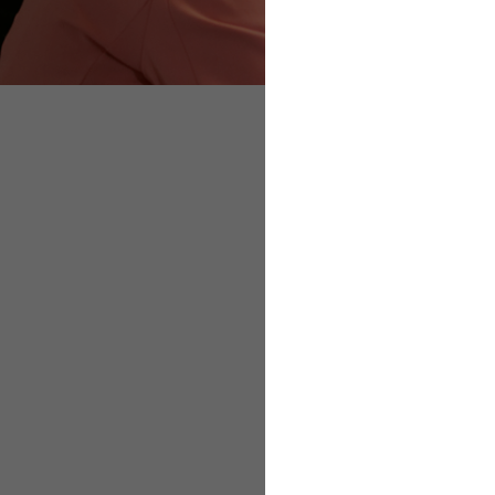
Was Fehlerkultur 
Die eigene Fehlerku
Progressive Fehler
Fehlerkultur ist au
So unterstützt die