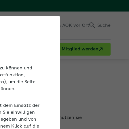
Einloggen
Kontakt & AOK vor Ort
Suche
Mitglied werden
n zu können und
atfunktion,
a), um die Seite
können.
häftigte
it dem Einsatz der
ehmen finden. Dadurch schützen sie
Sie einwilligen
n.
gegeben und von
inem Klick auf die