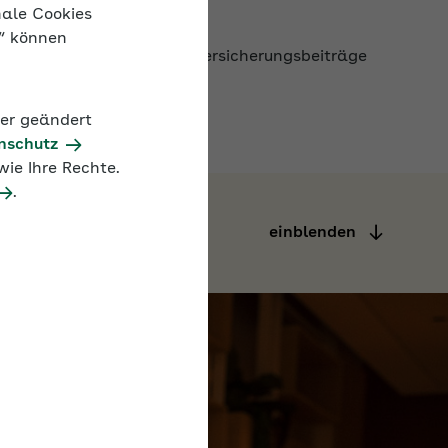
nale Cookies
allen dafür weder Sozialversicherungsbeiträge
n“ können
der geändert
nschutz
ie Ihre Rechte.
.
einblenden