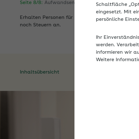
Schaltfläche „Op
Erhalten Personen für ein nebenberufliches Ehre
eingesetzt. Mit e
noch Steuern an.
persönliche Eins
Ihr Einverständni
werden. Verarbeit
informieren wir a
Weitere Informati
Inhaltsübersicht