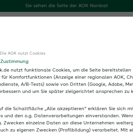
Sie sehen die Seite der
AOK Nordost
Tools
Medien und Seminare
 Die AOK nutzt Cookies
sicherung
Beitragspflichtiges Entgelt – Lohnarten im Überbl
e Zustimmung
.de nutzt funktionale Cookies, um die Seite bereitstelle
 für Komfortfunktionen (Anzeige einer regionalen AOK, Ch
dienste, A/B-Tests) sowie von Dritten (Google, Adobe, Met
 verbessern und um Sie später zielgerichtet ansprechen zu 
 für Ehrenamtliche und
uf die Schaltfläche „Alle akzeptieren“ erklären Sie sich m
s und den o.g. Datenverarbeitungen einverstanden. Wenn 
g. Zwecken einzelne Daten an diese Unternehmen weiter
iche und Übungsleiter
auch zu eigenen Zwecken (Profilbildung) verarbeitet. Mit e