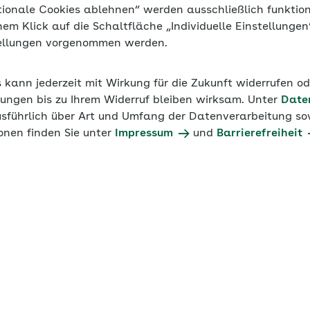
tionale Cookies ablehnen“ werden ausschließlich funktio
namt auch eine Übungsleiter- oder Ehrenamtspauschale, f
inem Klick auf die Schaltfläche „Individuelle Einstellunge
tellungen vorgenommen werden.
s kann jederzeit mit Wirkung für die Zukunft widerrufen o
ungen bis zu Ihrem Widerruf bleiben wirksam. Unter
Date
usführlich über Art und Umfang der Datenverarbeitung sow
onen finden Sie unter
Impressum
und
Barrierefreiheit