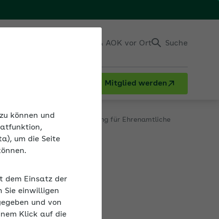
Einloggen
Kontakt & AOK vor Ort
Suche
Mitglied werden
ick
Aufwandsentschädigung für Ehrenamtliche
n zu können und
atfunktion,
a), um die Seite
können.
it dem Einsatz der
Sie einwilligen
gegeben und von
inem Klick auf die