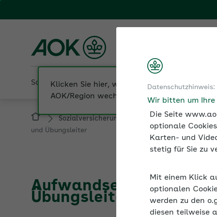
Fachportal für Arbeitgeber
AOK Nordost
Sozialversicherung
Betriebliche Gesundheit
Datenschutzhinweis:
Sozialversicherung
Beiträge zur Sozialver
Wir bitten um Ihr
und Übungsleiter
Die Seite www.aok
optionale Cookies
Karten- und Video
stetig für Sie zu
Aufwandsentschädigung
Übungsleiter
Mit einem Klick a
optionalen Cookie
werden zu den o.
Seite 8/8:
Aufwandsentschädigung für Ehrenamtl
diesen teilweise 