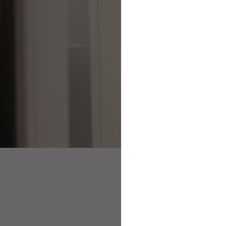
Übungsleiterpausc
Ehrenamtspauscha