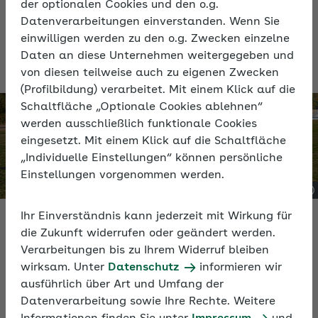
der optionalen Cookies und den o.g.
beitragsfrei ausgeben. Die Angebote müssen für die
Datenverarbeitungen einverstanden. Wenn Sie
Steuerfreiheit allerdings grundsätzlich zertifiziert
einwilligen werden zu den o.g. Zwecken einzelne
sein.
Daten an diese Unternehmen weitergegeben und
von diesen teilweise auch zu eigenen Zwecken
(Profilbildung) verarbeitet. Mit einem Klick auf die
Schaltfläche „Optionale Cookies ablehnen“
werden ausschließlich funktionale Cookies
eingesetzt. Mit einem Klick auf die Schaltfläche
„Individuelle Einstellungen“ können persönliche
Einstellungen vorgenommen werden.
Ihr Einverständnis kann jederzeit mit Wirkung für
die Zukunft widerrufen oder geändert werden.
Steuerfreiheit von Arbeitgeberleistungen zur
Verarbeitungen bis zu Ihrem Widerruf bleiben
Gesundheitsförderung
wirksam. Unter
Datenschutz
informieren wir
ausführlich über Art und Umfang der
Verhaltensbezogene Präventionsmaßnahmen:
Datenverarbeitung sowie Ihre Rechte. Weitere
Zertifizierung notwendig