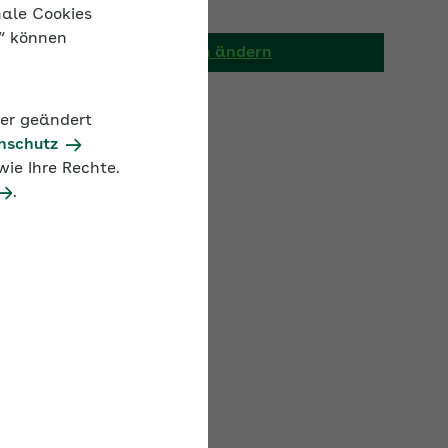
AOK/Region ändern
nale Cookies
n“ können
der geändert
nschutz
ie Ihre Rechte.
.
Beitragssatz
14,6 %
14,0 %
2,98 %