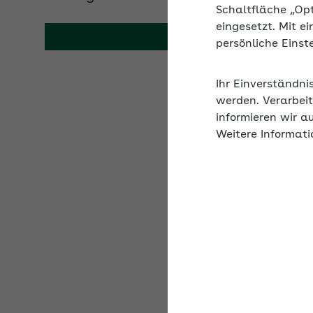
Schaltfläche „Op
eingesetzt. Mit e
persönliche Eins
Ihr Einverständni
Archiv mit den Wer
werden. Verarbeit
informieren wir a
Weitere Informati
Beitragssätze
Krankenversicheru
Allgemein
Ermäßigt
Zusatzbeitrag der 