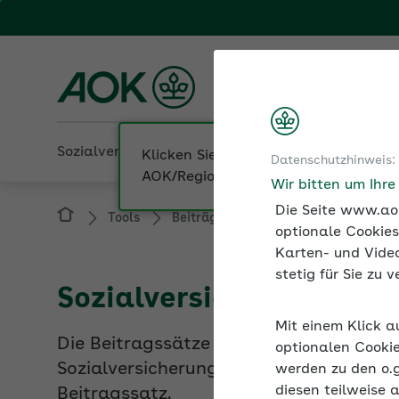
Fachportal für Arbeitgeber
AOK Niedersachsen
Sozialversicherung
Betriebliche Gesundheit
Datenschutzhinweis:
Tools
Beiträge und Rechengrößen der Sozi
Wir bitten um Ihr
Die Seite www.aok
optionale Cookies
Karten- und Video
Sozialversicherungsbei
stetig für Sie zu
Die Beitragssätze zur gesetzlichen Kra
Mit einem Klick a
Sozialversicherungsträgern finden Sie 
optionalen Cookie
Beitragssatz.
werden zu den o.
diesen teilweise 