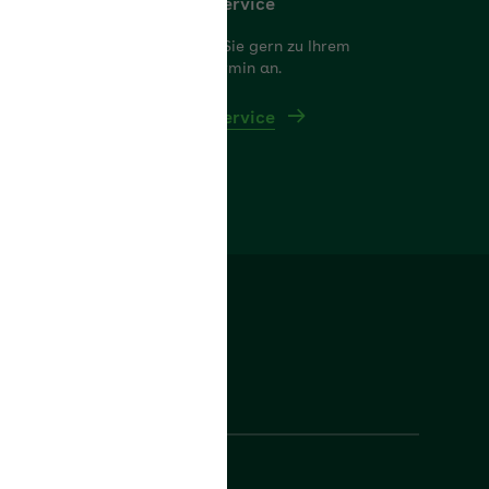
 da und beraten
Wir rufen Sie gern zu Ihrem
Wunschtermin an.
Rückrufservice
Folgen Sie uns