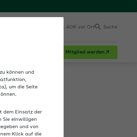
Einloggen
Kontakt & AOK vor Ort
Suche
Mitglied werden
n zu können und
atfunktion,
a), um die Seite
können.
it dem Einsatz der
sgruppe und
Sie einwilligen
gegeben und von
inem Klick auf die