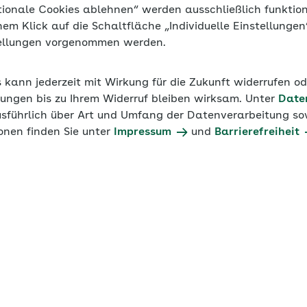
Informationen der
AOK Niedersachsen
tionale Cookies ablehnen“ werden ausschließlich funktio
inem Klick auf die Schaltfläche „Individuelle Einstellunge
tellungen vorgenommen werden.
s kann jederzeit mit Wirkung für die Zukunft widerrufen o
ten der Vorjahre
ungen bis zu Ihrem Widerruf bleiben wirksam. Unter
Date
usführlich über Art und Umfang der Datenverarbeitung sow
onen finden Sie unter
Impressum
und
Barrierefreiheit
 2026
ng
Beitragsgruppe
1000
3000
AOK Niedersachsen