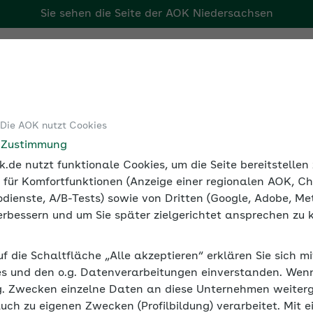
Sie sehen die Seite der
AOK Niedersachsen
Tools
Medien und Seminare
 Die AOK nutzt Cookies
alversicherung
Werte 2026
e Zustimmung
.de nutzt funktionale Cookies, um die Seite bereitstelle
 für Komfortfunktionen (Anzeige einer regionalen AOK, Ch
dienste, A/B-Tests) sowie von Dritten (Google, Adobe, Met
tragssätze
 verbessern und um Sie später zielgerichtet ansprechen zu 
nkenversicherung und zu den weiteren
uf die Schaltfläche „Alle akzeptieren“ erklären Sie sich m
hier aufgeschlüsselt nach Beitragsart, Beitrag
s und den o.g. Datenverarbeitungen einverstanden. Wenn 
g. Zwecken einzelne Daten an diese Unternehmen weiter
auch zu eigenen Zwecken (Profilbildung) verarbeitet. Mit e