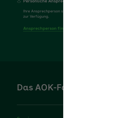
Ihre Ansprechperson steht Ihnen gerne für Ihre Frag
zur Verfügung.
Ansprechperson finden
Das AOK-Fachportal für
Service
Über u