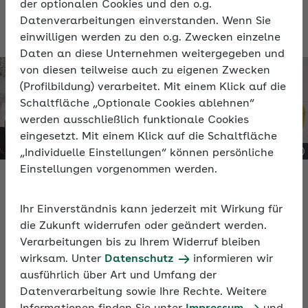
das Unternehmen und ihre Teams wirklich
der optionalen Cookies und den o.g.
weiterbringt.
Datenverarbeitungen einverstanden. Wenn Sie
einwilligen werden zu den o.g. Zwecken einzelne
Daten an diese Unternehmen weitergegeben und
von diesen teilweise auch zu eigenen Zwecken
(Profilbildung) verarbeitet. Mit einem Klick auf die
Schaltfläche „Optionale Cookies ablehnen“
werden ausschließlich funktionale Cookies
eingesetzt. Mit einem Klick auf die Schaltfläche
„Individuelle Einstellungen“ können persönliche
Einstellungen vorgenommen werden.
Ihr Einverständnis kann jederzeit mit Wirkung für
AOK – die gesunde Basis für erfolgreiche
die Zukunft widerrufen oder geändert werden.
Unternehmen
Verarbeitungen bis zu Ihrem Widerruf bleiben
wirksam. Unter
Datenschutz
informieren wir
Passgenaue Informationen für Arbeitgeber
ausführlich über Art und Umfang der
Datenverarbeitung sowie Ihre Rechte. Weitere
Gesundes Team