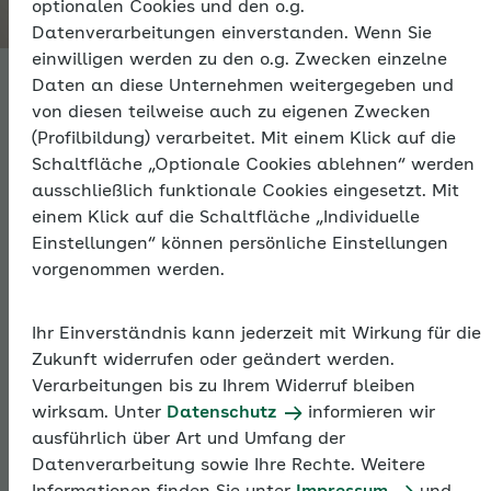
optionalen Cookies und den o.g.
Thema
Datenverarbeitungen einverstanden. Wenn Sie
einwilligen werden zu den o.g. Zwecken einzelne
Daten an diese Unternehmen weitergegeben und
Meldungen zur
von diesen teilweise auch zu eigenen Zwecken
(Profilbildung) verarbeitet. Mit einem Klick auf die
Sozialversicherun
Schaltfläche „Optionale Cookies ablehnen“ werden
ausschließlich funktionale Cookies eingesetzt. Mit
einem Klick auf die Schaltfläche „Individuelle
Einstellungen“ können persönliche Einstellungen
Arbeitgeber melden versicherungspflichtig
vorgenommen werden.
Beschäftigte der Krankenkasse, bei der sie Mitglied
sind. Sie liefern damit den Versicherungsträgern alle
relevanten Daten über die Versicherten im
Ihr Einverständnis kann jederzeit mit Wirkung für die
Zusammenhang mit der Beschäftigung. Weitere
Zukunft widerrufen oder geändert werden.
Meldungen sind zum Beispiel Jahres-,
Verarbeitungen bis zu Ihrem Widerruf bleiben
Unterbrechungs- und Sofortmeldungen. Die
wirksam. Unter
Datenschutz
informieren wir
Meldedaten sind für die Abwicklung der
ausführlich über Art und Umfang der
Sozialversicherung unverzichtbar. Meldungen werden
Datenverarbeitung sowie Ihre Rechte. Weitere
direkt über die Entgeltabrechnungsprogramme oder