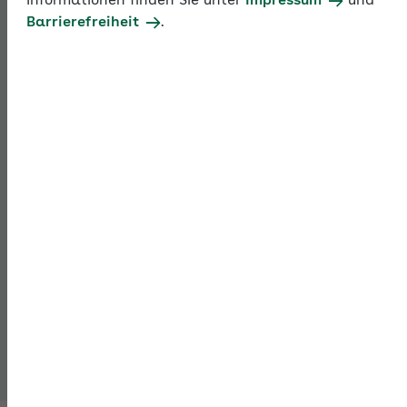
Informationen finden Sie unter
Impressum
und
mit Ausfüllhilfen erstellt und übermittelt.
Barrierefreiheit
.
DEÜV-Meldungen im Überblick
Angabe der Sozialversicherungsnummer
Betriebsnummer und Arbeitgeberkonto bei der Krankenkasse
DEÜV-Meldegründe und Fristen
Meldeschlüssel zu Personen, Tätigkeiten und Beitragsgruppen
Weiteres zum Thema