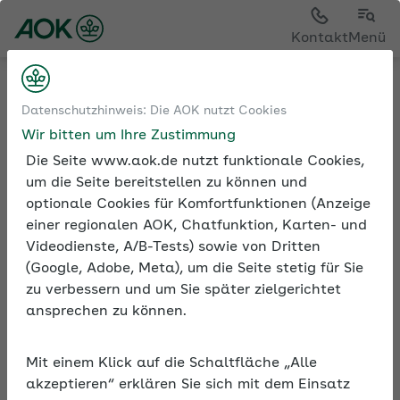
Sie sehen die Seite der
AOK Niedersachsen
Kontakt
Menü
Betriebliche Gesundheit
Angebote für Ihre
Datenschutzhinweis: Die AOK nutzt Cookies
Betriebliche Gesundheit
Wir bitten um Ihre Zustimmung
Gesunde Pflege in Niedersachsen
Die Seite www.aok.de nutzt funktionale Cookies,
um die Seite bereitstellen zu können und
optionale Cookies für Komfortfunktionen (Anzeige
einer regionalen AOK, Chatfunktion, Karten- und
Gesunde Pflege in
Videodienste, A/B-Tests) sowie von Dritten
Niedersachsen
(Google, Adobe, Meta), um die Seite stetig für Sie
zu verbessern und um Sie später zielgerichtet
Pflegekräfte sind bei ihrer täglichen Arbeit
ansprechen zu können.
besonderen Belastungen ausgesetzt.
Überdurchschnittlich hohe Krankheits- und
Mit einem Klick auf die Schaltfläche „Alle
Fehlzeiten sind die Folge. Die AOK
akzeptieren“ erklären Sie sich mit dem Einsatz
Niedersachsen unterstützt gezielt