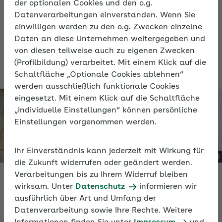
der optionalen Cookies und den o.g.
sich dabei zunächst die Frage nach dem passenden
Datenverarbeitungen einverstanden. Wenn Sie
Durchführungsweg. Zu beachten ist das
einwilligen werden zu den o.g. Zwecken einzelne
Betriebsrentenstärkungsgesetz. Für die Verwaltung
Daten an diese Unternehmen weitergegeben und
der Verträge empfehlen sich strukturierte
von diesen teilweise auch zu eigenen Zwecken
Personalprozesse.
(Profilbildung) verarbeitet. Mit einem Klick auf die
Schaltfläche „Optionale Cookies ablehnen“
werden ausschließlich funktionale Cookies
eingesetzt. Mit einem Klick auf die Schaltfläche
„Individuelle Einstellungen“ können persönliche
Einstellungen vorgenommen werden.
Ihr Einverständnis kann jederzeit mit Wirkung für
die Zukunft widerrufen oder geändert werden.
Verarbeitungen bis zu Ihrem Widerruf bleiben
wirksam. Unter
Datenschutz
informieren wir
Betriebsrente zusätzlich zur Altersrente
ausführlich über Art und Umfang der
Datenverarbeitung sowie Ihre Rechte. Weitere