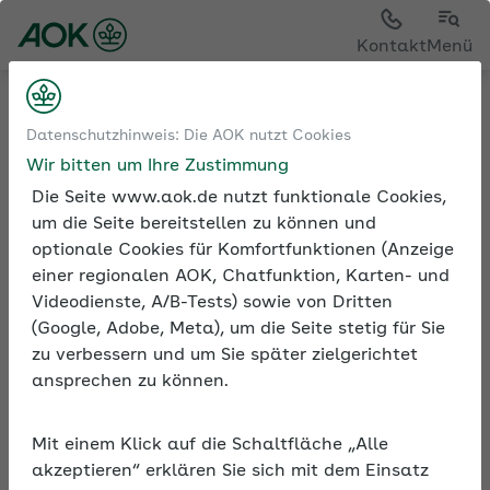
Sie sehen die Seite der
AOK Hessen
Kontakt
Menü
ialversicherung
Betriebliche
Datenschutzhinweis: Die AOK nutzt Cookies
rgung (bAV)
Wir bitten um Ihre Zustimmung
etriebliche Altersversorgung – bAV – Tipps für Arbeitgeber
Die Seite www.aok.de nutzt funktionale Cookies,
um die Seite bereitstellen zu können und
optionale Cookies für Komfortfunktionen (Anzeige
einer regionalen AOK, Chatfunktion, Karten- und
Videodienste, A/B-Tests) sowie von Dritten
(Google, Adobe, Meta), um die Seite stetig für Sie
Überblick: Betriebliche
zu verbessern und um Sie später zielgerichtet
Altersversorgung – bAV –
ansprechen zu können.
Tipps für Arbeitgeber
Der betrieblichen Altersversorgung kommt bei der
Mit einem Klick auf die Schaltfläche „Alle
Absicherung des Lebensstandards im Alter eine
akzeptieren“ erklären Sie sich mit dem Einsatz
zunehmend wichtige Rolle zu. Für Arbeitgeber stellt