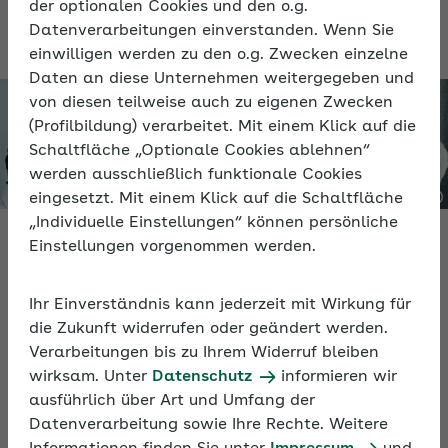
der optionalen Cookies und den o.g.
Datenverarbeitungen einverstanden. Wenn Sie
einwilligen werden zu den o.g. Zwecken einzelne
Daten an diese Unternehmen weitergegeben und
von diesen teilweise auch zu eigenen Zwecken
(Profilbildung) verarbeitet. Mit einem Klick auf die
Schaltfläche „Optionale Cookies ablehnen“
werden ausschließlich funktionale Cookies
eingesetzt. Mit einem Klick auf die Schaltfläche
„Individuelle Einstellungen“ können persönliche
Einstellungen vorgenommen werden.
Video
Ihr Einverständnis kann jederzeit mit Wirkung für
Personaleinsatz bei anderen Arbeitgebern
die Zukunft widerrufen oder geändert werden.
Verarbeitungen bis zu Ihrem Widerruf bleiben
Das Video erläutert die Besonderheiten und
wirksam. Unter
Datenschutz
informieren wir
Regelungen für den Einsatz von Beschäftigten bei
ausführlich über Art und Umfang der
Dritten und liefert praktische Tipps für den
Datenverarbeitung sowie Ihre Rechte. Weitere
Betriebsalltag.