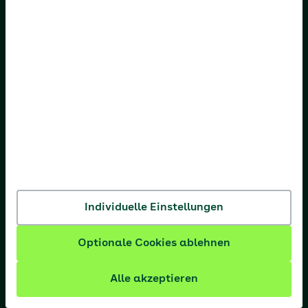
AOK Hessen
AOK Niedersachsen
AOK Nordost
AOK NordWest
AOK PLUS
AOK Rheinland-Pfalz/Saarland
AOK Rheinland/Hamburg
Individuelle Einstellungen
AOK Sachsen-Anhalt
Optionale Cookies ablehnen
Alle akzeptieren