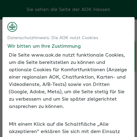
Kontakt
Menü
Klicken Sie hier, wenn Sie Ihre
Datenschutzhinweis: Die AOK nutzt Cookies
Medien und Seminare
Seminarvideos
AOK/Region wechseln möchten.
Wir bitten um Ihre Zustimmung
Seminarvideos Sozialversicherung
Die Seite www.aok.de nutzt funktionale Cookies,
Seminarvideo: Personaleinsatz bei anderen Arbeitgebern
um die Seite bereitstellen zu können und
optionale Cookies für Komfortfunktionen (Anzeige
einer regionalen AOK, Chatfunktion, Karten- und
Seminarvideo:
Videodienste, A/B-Tests) sowie von Dritten
Personaleinsatz bei
(Google, Adobe, Meta), um die Seite stetig für Sie
anderen Arbeitgebern
zu verbessern und um Sie später zielgerichtet
ansprechen zu können.
In rund 90 Minuten erfahren Sie im Video,
welche Regelungen und Voraussetzungen
Mit einem Klick auf die Schaltfläche „Alle
für den Personaleinsatz bei Dritten gelten.
akzeptieren“ erklären Sie sich mit dem Einsatz