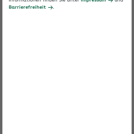
Informationen finden Sie unter
Impressum
und
Barrierefreiheit
.
(Stand: April 2026)
Zum Video
Material
Dokumente zum Download von
der AOK Hessen