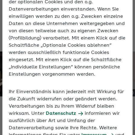
der optionalen Cookies und den o.g.
gefragt. Unternehmen können Mitarbeitende dabei
Datenverarbeitungen einverstanden. Wenn Sie
unterstützen.
einwilligen werden zu den o.g. Zwecken einzelne
Daten an diese Unternehmen weitergegeben und
von diesen teilweise auch zu eigenen Zwecken
(Profilbildung) verarbeitet. Mit einem Klick auf die
Schaltfläche „Optionale Cookies ablehnen“
werden ausschließlich funktionale Cookies
eingesetzt. Mit einem Klick auf die Schaltfläche
„Individuelle Einstellungen“ können persönliche
Einstellungen vorgenommen werden.
Ihr Einverständnis kann jederzeit mit Wirkung für
die Zukunft widerrufen oder geändert werden.
Die eigene Zeit gut planen
Verarbeitungen bis zu Ihrem Widerruf bleiben
wirksam. Unter
Datenschutz
informieren wir
Zeit so zu planen, dass alles geschafft und der
ausführlich über Art und Umfang der
digitale Stress beherrschbar wird, aber trotzdem
Datenverarbeitung sowie Ihre Rechte. Weitere
Platz für Erholung bleibt, ist eine Herausforderung