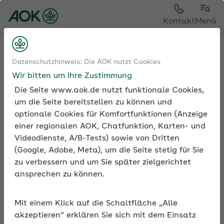
Sie sehen die Seite der
AOK Hessen
Kontakt
Menü
Betriebliche Gesundheit
Arbeitssicherheit
Datenschutzhinweis: Die AOK nutzt Cookies
und Gesundheit bei der Arbeit
Wir bitten um Ihre Zustimmung
Gefährdungsbeurteilung
Die Seite www.aok.de nutzt funktionale Cookies,
um die Seite bereitstellen zu können und
optionale Cookies für Komfortfunktionen (Anzeige
einer regionalen AOK, Chatfunktion, Karten- und
Videodienste, A/B-Tests) sowie von Dritten
(Google, Adobe, Meta), um die Seite stetig für Sie
Gefährdungsbeurteilung
zu verbessern und um Sie später zielgerichtet
ansprechen zu können.
Laut Arbeitsschutzgesetz sind alle Arbeitgeber dazu
verpflichtet, eine Gefährdungsbeurteilung
durchzuführen und die Ergebnisse schriftlich zu
Mit einem Klick auf die Schaltfläche „Alle
dokumentieren. Ziel ist es, herauszufinden, welchen
akzeptieren“ erklären Sie sich mit dem Einsatz
körperlichen und psychischen Belastungen