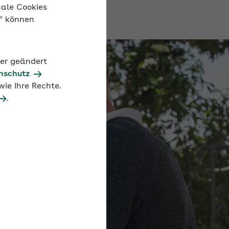
nale Cookies
n“ können
der geändert
nschutz
ie Ihre Rechte.
.