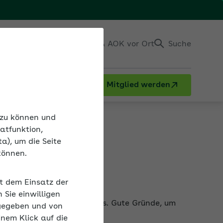
Einloggen
Kontakt & AOK vor Ort
Suche
Mitglied werden
n zu können und
atfunktion,
a), um die Seite
können.
it dem Einsatz der
ät des ganzen Unternehmens. Gute Gründe, um
Sie einwilligen
gegeben und von
inem Klick auf die