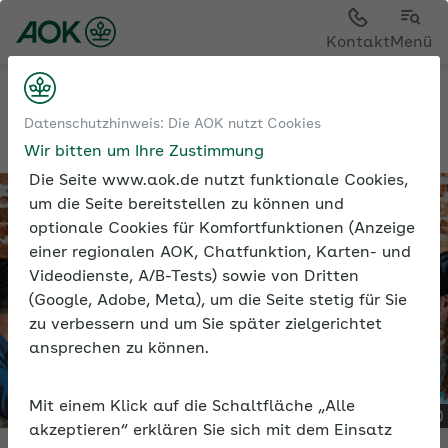
Sie sehen die Seite der
AOK Bayern
Kontakt
Menü
Medien und Seminare
Seminarvideos
Datenschutzhinweis: Die AOK nutzt Cookies
Seminarvideos Betriebliche Gesundheitsförderung
Wir bitten um Ihre Zustimmung
Die Seite www.aok.de nutzt funktionale Cookies,
um die Seite bereitstellen zu können und
optionale Cookies für Komfortfunktionen (Anzeige
einer regionalen AOK, Chatfunktion, Karten- und
Videodienste, A/B-Tests) sowie von Dritten
(Google, Adobe, Meta), um die Seite stetig für Sie
zu verbessern und um Sie später zielgerichtet
ansprechen zu können.
Mit einem Klick auf die Schaltfläche „Alle
akzeptieren“ erklären Sie sich mit dem Einsatz