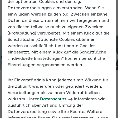
der optionalen Cookies und den o.g.
der Wissenschaft vom gelingenden Leben,
Datenverarbeitungen einverstanden. Wenn Sie
der Positiven Psychologie.
einwilligen werden zu den o.g. Zwecken einzelne
Daten an diese Unternehmen weitergegeben und
von diesen teilweise auch zu eigenen Zwecken
(Profilbildung) verarbeitet. Mit einem Klick auf die
Schaltfläche „Optionale Cookies ablehnen“
werden ausschließlich funktionale Cookies
eingesetzt. Mit einem Klick auf die Schaltfläche
„Individuelle Einstellungen“ können persönliche
Einstellungen vorgenommen werden.
Ihr Einverständnis kann jederzeit mit Wirkung für
Video
die Zukunft widerrufen oder geändert werden.
Verarbeitungen bis zu Ihrem Widerruf bleiben
Positiv führen – Anregungen aus der Positiven
wirksam. Unter
Datenschutz
informieren wir
Psychologie
ausführlich über Art und Umfang der
Datenverarbeitung sowie Ihre Rechte. Weitere