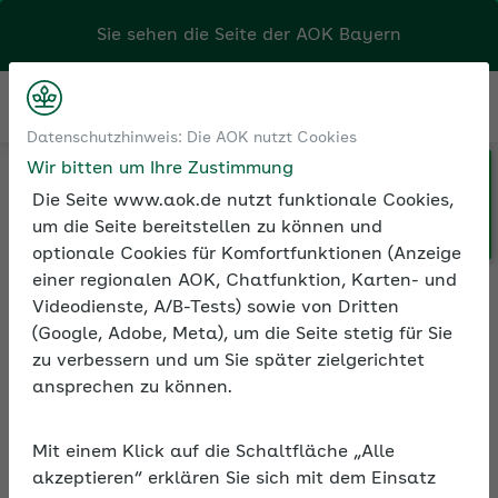
Kontakt
Menü
Datenschutzhinweis: Die AOK nutzt Cookies
Klicken Sie hier, wenn Sie Ihre
n und Seminare
Seminarvideos
Wir bitten um Ihre Zustimmung
AOK/Region wechseln möchten.
 Betriebliche Gesundheitsförderung
Die Seite www.aok.de nutzt funktionale Cookies,
Positiv führen – Anregungen aus der Positiven Psychologie
um die Seite bereitstellen zu können und
optionale Cookies für Komfortfunktionen (Anzeige
einer regionalen AOK, Chatfunktion, Karten- und
Videodienste, A/B-Tests) sowie von Dritten
Seminarvideo: Positiv
(Google, Adobe, Meta), um die Seite stetig für Sie
führen – Anregungen aus
zu verbessern und um Sie später zielgerichtet
der Positiven Psychologie
ansprechen zu können.
Wer das eigene Team begeistern möchte,
kann die Methoden des positiven Führens
Mit einem Klick auf die Schaltfläche „Alle
akzeptieren“ erklären Sie sich mit dem Einsatz
nutzen. Der Führungsansatz basiert auf