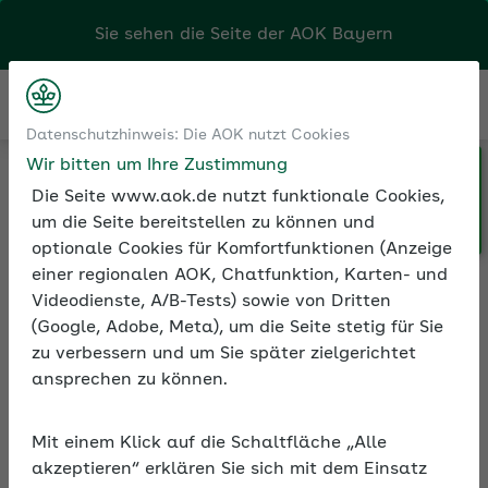
Sie sehen die Seite der
AOK Bayern
Kontakt
Menü
Datenschutzhinweis: Die AOK nutzt Cookies
Wir bitten um Ihre Zustimmung
Klicken Sie hier, wenn Sie Ihre
Medien und Seminare
Seminarvideos
AOK/Region wechseln möchten.
Die Seite www.aok.de nutzt funktionale Cookies,
Seminarvideos Betriebliche Gesundheitsförderung
um die Seite bereitstellen zu können und
Seminarvideo: Stärken Beschäftigter fördern
optionale Cookies für Komfortfunktionen (Anzeige
einer regionalen AOK, Chatfunktion, Karten- und
Videodienste, A/B-Tests) sowie von Dritten
(Google, Adobe, Meta), um die Seite stetig für Sie
Seminarvideo: Stärken
zu verbessern und um Sie später zielgerichtet
Beschäftigter fördern
ansprechen zu können.
Erfahren Sie im Video, wie Sie mit einem
stärkenorientierten Führungsstil ein
Mit einem Klick auf die Schaltfläche „Alle
akzeptieren“ erklären Sie sich mit dem Einsatz
motiviertes Team erhalten.