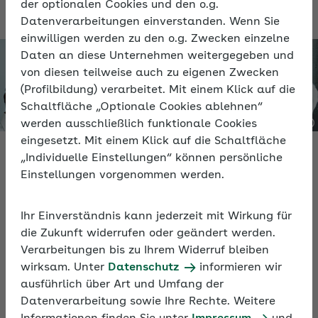
der optionalen Cookies und den o.g.
Datenverarbeitungen einverstanden. Wenn Sie
einwilligen werden zu den o.g. Zwecken einzelne
Daten an diese Unternehmen weitergegeben und
von diesen teilweise auch zu eigenen Zwecken
(Profilbildung) verarbeitet. Mit einem Klick auf die
Schaltfläche „Optionale Cookies ablehnen“
werden ausschließlich funktionale Cookies
eingesetzt. Mit einem Klick auf die Schaltfläche
„Individuelle Einstellungen“ können persönliche
Einstellungen vorgenommen werden.
Video
Ihr Einverständnis kann jederzeit mit Wirkung für
Stärken Beschäftigter fördern
die Zukunft widerrufen oder geändert werden.
Verarbeitungen bis zu Ihrem Widerruf bleiben
In rund 60 Minuten erfahren Sie im Video, wie Sie
wirksam. Unter
Datenschutz
informieren wir
mit einem Führungsstil, der die Stärken der
ausführlich über Art und Umfang der
Mitarbeitenden fokussiert, erfolgreiche und
Datenverarbeitung sowie Ihre Rechte. Weitere
motivierte Teams erhalten.