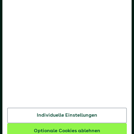
AOK Baden-Württemberg
AOK Bayern
AOK Bremen/Bremerhaven
AOK Hessen
AOK Niedersachsen
AOK Nordost
AOK NordWest
AOK PLUS
AOK Rheinland-Pfalz/Saarland
AOK Rheinland/Hamburg
Individuelle Einstellungen
AOK Sachsen-Anhalt
Optionale Cookies ablehnen