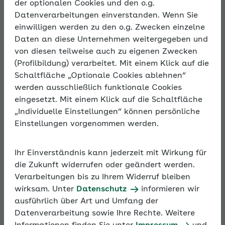
der optionalen Cookies und den o.g.
Steckbrief
Datenverarbeitungen einverstanden. Wenn Sie
einwilligen werden zu den o.g. Zwecken einzelne
Daten an diese Unternehmen weitergegeben und
von diesen teilweise auch zu eigenen Zwecken
(Profilbildung) verarbeitet. Mit einem Klick auf die
Schaltfläche „Optionale Cookies ablehnen“
werden ausschließlich funktionale Cookies
Liebe geht bekanntlich durch den Magen –
eingesetzt. Mit einem Klick auf die Schaltfläche
Gesundheit auch. Das Landratsamt Weilheim-
„Individuelle Einstellungen“ können persönliche
Schongau hat sich dem Thema „Gesunde
Einstellungen vorgenommen werden.
Verpflegung im Beruf“ bereits während der Pandemie
angenommen. Als es dann wieder möglich war,
Ihr Einverständnis kann jederzeit mit Wirkung für
wurden Workshops mit den Kolleginnen und Kollegen
die Zukunft widerrufen oder geändert werden.
durchgeführt. Ein großer Gewinn – nicht nur für den
Verarbeitungen bis zu Ihrem Widerruf bleiben
Magen – sondern auch für den Zusammenhalt im
wirksam. Unter
Datenschutz
informieren wir
Team.
ausführlich über Art und Umfang der
Datenverarbeitung sowie Ihre Rechte. Weitere
Branche:
Öffentliche Verwaltung