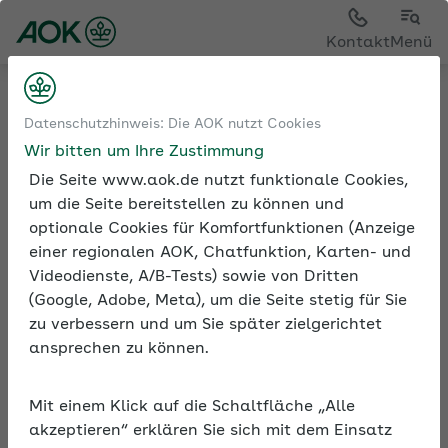
Sie sehen die Seite der
AOK Bayern
Kontakt
Menü
Betriebliche Gesundheit
Betriebliche
Datenschutzhinweis: Die AOK nutzt Cookies
Gesundheitsförderung
Wir bitten um Ihre Zustimmung
BGF und BGM in der Praxis umsetzen
Die Seite www.aok.de nutzt funktionale Cookies,
um die Seite bereitstellen zu können und
optionale Cookies für Komfortfunktionen (Anzeige
einer regionalen AOK, Chatfunktion, Karten- und
Videodienste, A/B-Tests) sowie von Dritten
(Google, Adobe, Meta), um die Seite stetig für Sie
BGF und BGM in der
zu verbessern und um Sie später zielgerichtet
Praxis umsetzen
ansprechen zu können.
Hat sich ein Unternehmen entschieden, Maßnahmen
zur Betrieblichen Gesundheitsförderung im eigenen
Mit einem Klick auf die Schaltfläche „Alle
Betrieb umzusetzen, bietet die AOK handfeste
akzeptieren“ erklären Sie sich mit dem Einsatz
Unterstützung bei der Umsetzung an. Die