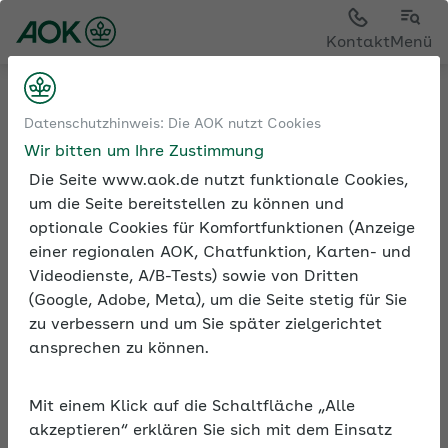
Sie sehen die Seite der
AOK Bayern
Kontakt
Menü
Betriebliche Gesundheit
Gesund führen
Datenschutzhinweis: Die AOK nutzt Cookies
Überblick: Gesund führen
Wir bitten um Ihre Zustimmung
Die Seite www.aok.de nutzt funktionale Cookies,
um die Seite bereitstellen zu können und
optionale Cookies für Komfortfunktionen (Anzeige
einer regionalen AOK, Chatfunktion, Karten- und
Videodienste, A/B-Tests) sowie von Dritten
Überblick: Gesund führen
(Google, Adobe, Meta), um die Seite stetig für Sie
zu verbessern und um Sie später zielgerichtet
Gesundheitsorientiertes Führungsverhalten und ein
ansprechen zu können.
gutes Betriebsklima sind entscheidende Aspekte für
jedes Unternehmen. Denn sie sind Auswahlkriterien
für qualifizierte, motivierte Beschäftigte, die sich mit
Mit einem Klick auf die Schaltfläche „Alle
ihren Fähigkeiten produktiv einbringen.
akzeptieren“ erklären Sie sich mit dem Einsatz