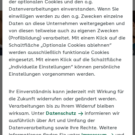
der optionalen Cookies und den o.g.
Datenverarbeitungen einverstanden. Wenn Sie
einwilligen werden zu den o.g. Zwecken einzelne
Daten an diese Unternehmen weitergegeben und
von diesen teilweise auch zu eigenen Zwecken
(Profilbildung) verarbeitet. Mit einem Klick auf die
Schaltfläche „Optionale Cookies ablehnen“
werden ausschließlich funktionale Cookies
eingesetzt. Mit einem Klick auf die Schaltfläche
„Individuelle Einstellungen“ können persönliche
Einstellungen vorgenommen werden.
Gesundes Führungsverhalten
Ihr Einverständnis kann jederzeit mit Wirkung für
Das AOK-Programm Gesund führen
die Zukunft widerrufen oder geändert werden.
Verarbeitungen bis zu Ihrem Widerruf bleiben
Interessierte Selbstgefährdung
wirksam. Unter
Datenschutz
informieren wir
ausführlich über Art und Umfang der
Gesund führen als Balanceakt: fordern, fördern
Datenverarbeitung sowie Ihre Rechte. Weitere
und motivieren