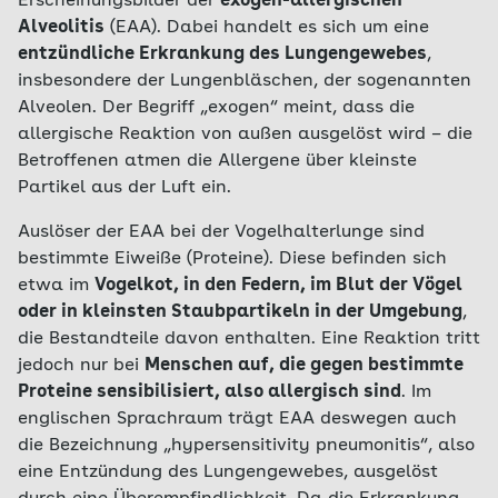
Erscheinungsbilder der
exogen-allergischen
Alveolitis
(EAA). Dabei handelt es sich um eine
entzündliche Erkrankung des Lungengewebes
,
insbesondere der Lungenbläschen, der sogenannten
Alveolen. Der Begriff „exogen“ meint, dass die
allergische Reaktion von außen ausgelöst wird – die
Betroffenen atmen die Allergene über kleinste
Partikel aus der Luft ein.
Auslöser der EAA bei der Vogelhalterlunge sind
bestimmte Eiweiße (Proteine). Diese befinden sich
etwa im
Vogelkot, in den Federn, im Blut der Vögel
oder in kleinsten Staubpartikeln in der Umgebung
,
die Bestandteile davon enthalten. Eine Reaktion tritt
jedoch nur bei
Menschen auf, die gegen bestimmte
Proteine sensibilisiert, also allergisch sind
. Im
englischen Sprachraum trägt EAA deswegen auch
die Bezeichnung „hypersensitivity pneumonitis“, also
eine Entzündung des Lungengewebes, ausgelöst