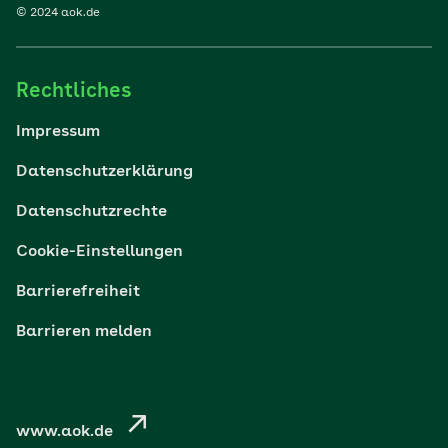
© 2024 aok.de
Familie
Rechtliches
Reisen
Impressum
Wohlbefinden
Datenschutzerklärung
Datenschutzrechte
Körper & Psyche
Cookie-Einstellungen
Digital gesund
Barrierefreiheit
Barrieren melden
Nachhaltigkeit
Pflege
www.aok.de