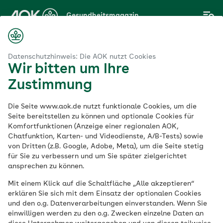
Zum
Gesundheitsmagazin
Hauptinhalt
springen
Magazin
ankung durch Vögel: Vogelhalterlunge erkennen und vermeiden
Datenschutzhinweis: Die AOK nutzt Cookies
Wir bitten um Ihre
Zustimmung
Haut & Allergie
Die Seite www.aok.de nutzt funktionale Cookies, um die
Lungenerkrankung
Seite bereitstellen zu können und optionale Cookies für
Komfortfunktionen (Anzeige einer regionalen AOK,
Chatfunktion, Karten- und Videodienste, A/B-Tests) sowie
durch Vögel:
von Dritten (z.B. Google, Adobe, Meta), um die Seite stetig
für Sie zu verbessern und um Sie später zielgerichtet
Vogelhalterlunge
ansprechen zu können.
Mit einem Klick auf die Schaltfläche „Alle akzeptieren“
erkennen und
erklären Sie sich mit dem Einsatz der optionalen Cookies
und den o.g. Datenverarbeitungen einverstanden. Wenn Sie
vermeiden
einwilligen werden zu den o.g. Zwecken einzelne Daten an