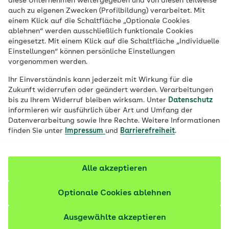
diese Unternehmen weitergegeben und von diesen teilweise
auch zu eigenen Zwecken (Profilbildung) verarbeitet. Mit
einem Klick auf die Schaltfläche „Optionale Cookies
Veröffentlicht am:
28.04.2025
5 Minuten Lesedauer
ablehnen“ werden ausschließlich funktionale Cookies
eingesetzt. Mit einem Klick auf die Schaltfläche „Individuelle
von
Andrea Wekenborg
Einstellungen“ können persönliche Einstellungen
vorgenommen werden.
Die Vogelhalterlunge ist eine Reaktion auf
Ihr Einverständnis kann jederzeit mit Wirkung für die
allergieauslösende Proteine, die von
Zukunft widerrufen oder geändert werden. Verarbeitungen
Vögeln im Haushalt oder in einem
bis zu Ihrem Widerruf bleiben wirksam. Unter
Datenschutz
Zuchtbetrieb stammen. Dabei kann sich
informieren wir ausführlich über Art und Umfang der
Datenverarbeitung sowie Ihre Rechte. Weitere Informationen
das Gewebe der Lunge entzünden. Wer
finden Sie unter
Impressum
und
Barrierefreiheit
.
betroffen ist und was dagegen hilft,
erfahren Sie hier.
Alle akzeptieren
Fachlich geprüft
Optionale Cookies ablehnen
Ausgewählte akzeptieren