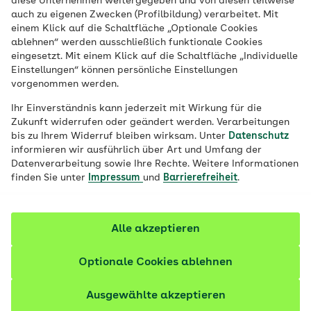
diese Unternehmen weitergegeben und von diesen teilweise
Ein Unfall, ein Sturz oder ein Schlag auf
auch zu eigenen Zwecken (Profilbildung) verarbeitet. Mit
den Kopf kann zu einem Schädel-Hirn-
einem Klick auf die Schaltfläche „Optionale Cookies
ablehnen“ werden ausschließlich funktionale Cookies
Trauma und bleibenden Schäden führen.
eingesetzt. Mit einem Klick auf die Schaltfläche „Individuelle
Was sind die Symptome? Warum ist eine
Einstellungen“ können persönliche Einstellungen
vorgenommen werden.
schnelle Behandlung wichtig?
Ihr Einverständnis kann jederzeit mit Wirkung für die
Fachlich geprüft
Zukunft widerrufen oder geändert werden. Verarbeitungen
bis zu Ihrem Widerruf bleiben wirksam. Unter
Datenschutz
informieren wir ausführlich über Art und Umfang der
Datenverarbeitung sowie Ihre Rechte. Weitere Informationen
finden Sie unter
Impressum
und
Barrierefreiheit
.
Alle akzeptieren
Optionale Cookies ablehnen
Ausgewählte akzeptieren