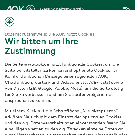
Zum
Gesundheitsmagazin
Hauptinhalt
springen
Magazin
irn & Nerven
Wie gefährlich ist ein Schädel-Hirn-Trauma?
Datenschutzhinweis: Die AOK nutzt Cookies
Wir bitten um Ihre
Zustimmung
Gehirn & Nerven
Die Seite www.aok.de nutzt funktionale Cookies, um die
Wie gefährlich ist ein
Seite bereitstellen zu können und optionale Cookies für
Komfortfunktionen (Anzeige einer regionalen AOK,
Chatfunktion, Karten- und Videodienste, A/B-Tests) sowie
Schädel-Hirn-
von Dritten (z.B. Google, Adobe, Meta), um die Seite stetig
für Sie zu verbessern und um Sie später zielgerichtet
Trauma?
ansprechen zu können.
Mit einem Klick auf die Schaltfläche „Alle akzeptieren“
erklären Sie sich mit dem Einsatz der optionalen Cookies
Veröffentlicht am:
und den o.g. Datenverarbeitungen einverstanden. Wenn Sie
20.11.2024
7 Minuten Lesedauer
einwilligen werden zu den o.g. Zwecken einzelne Daten an