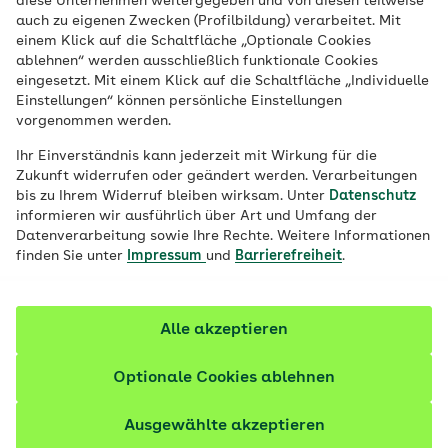
diese Unternehmen weitergegeben und von diesen teilweise
Veröffentlicht am:
13.11.2024
5 Minuten Lesedauer
auch zu eigenen Zwecken (Profilbildung) verarbeitet. Mit
einem Klick auf die Schaltfläche „Optionale Cookies
Sind Vater oder Mutter an einer Depression
ablehnen“ werden ausschließlich funktionale Cookies
eingesetzt. Mit einem Klick auf die Schaltfläche „Individuelle
erkrankt, hat das auch Auswirkungen auf
Einstellungen“ können persönliche Einstellungen
die Kinder. Wie können sie die Krankheit
vorgenommen werden.
ihrer Eltern begreifen? Und wo bekommen
Ihr Einverständnis kann jederzeit mit Wirkung für die
Eltern Hilfe, um ihre Kinder sanft und
Zukunft widerrufen oder geändert werden. Verarbeitungen
bis zu Ihrem Widerruf bleiben wirksam. Unter
Datenschutz
sensibel an das Thema heranzuführen?
informieren wir ausführlich über Art und Umfang der
Datenverarbeitung sowie Ihre Rechte. Weitere Informationen
Fachlich geprüft
finden Sie unter
Impressum
und
Barrierefreiheit
.
Alle akzeptieren
Optionale Cookies ablehnen
Ausgewählte akzeptieren