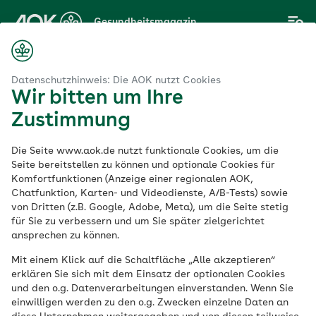
Zum
Gesundheitsmagazin
Hauptinhalt
springen
Magazin
essionen in der Familie – diese Unterstützungsangebote gibt es
Datenschutzhinweis: Die AOK nutzt Cookies
Wir bitten um Ihre
Zustimmung
Kinder
Die Seite www.aok.de nutzt funktionale Cookies, um die
Depressionen in der
Seite bereitstellen zu können und optionale Cookies für
Komfortfunktionen (Anzeige einer regionalen AOK,
Chatfunktion, Karten- und Videodienste, A/B-Tests) sowie
Familie – diese
von Dritten (z.B. Google, Adobe, Meta), um die Seite stetig
für Sie zu verbessern und um Sie später zielgerichtet
Unterstützungsangeb
ansprechen zu können.
Mit einem Klick auf die Schaltfläche „Alle akzeptieren“
gibt es
erklären Sie sich mit dem Einsatz der optionalen Cookies
und den o.g. Datenverarbeitungen einverstanden. Wenn Sie
einwilligen werden zu den o.g. Zwecken einzelne Daten an