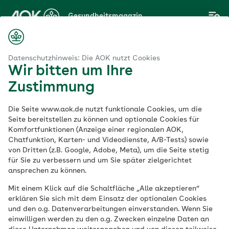
Zum
Gesundheitsmagazin
Hauptinhalt
springen
Magazin
tel
Ob als Samen oder Öl: Wie gesund ist Schwarzkümmel?
Datenschutzhinweis: Die AOK nutzt Cookies
Wir bitten um Ihre
Zustimmung
Lebensmittel
Die Seite www.aok.de nutzt funktionale Cookies, um die
Ob als Samen oder
Seite bereitstellen zu können und optionale Cookies für
Komfortfunktionen (Anzeige einer regionalen AOK,
Chatfunktion, Karten- und Videodienste, A/B-Tests) sowie
Öl: Wie gesund ist
von Dritten (z.B. Google, Adobe, Meta), um die Seite stetig
für Sie zu verbessern und um Sie später zielgerichtet
Schwarzkümmel?
ansprechen zu können.
Mit einem Klick auf die Schaltfläche „Alle akzeptieren“
erklären Sie sich mit dem Einsatz der optionalen Cookies
Veröffentlicht am:
und den o.g. Datenverarbeitungen einverstanden. Wenn Sie
08.05.2023
aktualisiert am 17.04.2026
einwilligen werden zu den o.g. Zwecken einzelne Daten an
5 Minuten Lesedauer