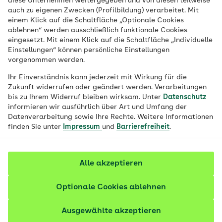
diese Unternehmen weitergegeben und von diesen teilweise
auch zu eigenen Zwecken (Profilbildung) verarbeitet. Mit
Die kleinen schwarzen Samen und das
einem Klick auf die Schaltfläche „Optionale Cookies
ablehnen“ werden ausschließlich funktionale Cookies
daraus gewonnene Schwarzkümmelöl
eingesetzt. Mit einem Klick auf die Schaltfläche „Individuelle
bringen nicht nur einen Hauch Orient in die
Einstellungen“ können persönliche Einstellungen
Küche. Schwarzkümmel gilt auch als
vorgenommen werden.
Heilmittel – vor allem bei Allergien und
Ihr Einverständnis kann jederzeit mit Wirkung für die
Störungen des Immunsystems. Welche
Zukunft widerrufen oder geändert werden. Verarbeitungen
bis zu Ihrem Widerruf bleiben wirksam. Unter
Datenschutz
Wirkung belegt ist.
informieren wir ausführlich über Art und Umfang der
Datenverarbeitung sowie Ihre Rechte. Weitere Informationen
Fachlich geprüft
finden Sie unter
Impressum
und
Barrierefreiheit
.
Alle akzeptieren
Optionale Cookies ablehnen
Ausgewählte akzeptieren