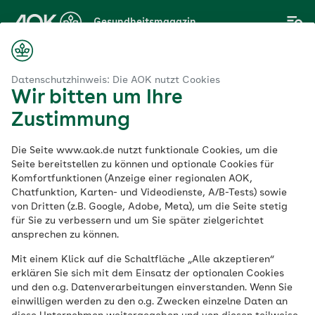
Zum
Gesundheitsmagazin
Hauptinhalt
springen
Magazin
esunde Ernährung
Gesunde Ideen für den Adventskalender
Datenschutzhinweis: Die AOK nutzt Cookies
Wir bitten um Ihre
Zustimmung
Gesunde Ernährung
Die Seite www.aok.de nutzt funktionale Cookies, um die
Gesunde Ideen für
Seite bereitstellen zu können und optionale Cookies für
Komfortfunktionen (Anzeige einer regionalen AOK,
Chatfunktion, Karten- und Videodienste, A/B-Tests) sowie
den Adventskalender
von Dritten (z.B. Google, Adobe, Meta), um die Seite stetig
für Sie zu verbessern und um Sie später zielgerichtet
ansprechen zu können.
Veröffentlicht am:
23.11.2021
6 Minuten Lesedauer
Mit einem Klick auf die Schaltfläche „Alle akzeptieren“
erklären Sie sich mit dem Einsatz der optionalen Cookies
und den o.g. Datenverarbeitungen einverstanden. Wenn Sie
Weihnachten steht vor der Tür, und
einwilligen werden zu den o.g. Zwecken einzelne Daten an
Adventskalender gehören zur Vorfreude