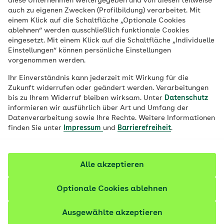
diese Unternehmen weitergegeben und von diesen teilweise
dazu. Vollgepackt mit Schokolade und
auch zu eigenen Zwecken (Profilbildung) verarbeitet. Mit
einem Klick auf die Schaltfläche „Optionale Cookies
Pralinen sind sie jedoch nicht gerade
ablehnen“ werden ausschließlich funktionale Cookies
gesund. Zehn vielfältige, gesunde und
eingesetzt. Mit einem Klick auf die Schaltfläche „Individuelle
Einstellungen“ können persönliche Einstellungen
nachhaltige Ideen, was sich hinter Türchen
vorgenommen werden.
und in Päckchen verstecken kann.
Ihr Einverständnis kann jederzeit mit Wirkung für die
Zukunft widerrufen oder geändert werden. Verarbeitungen
bis zu Ihrem Widerruf bleiben wirksam. Unter
Datenschutz
informieren wir ausführlich über Art und Umfang der
Datenverarbeitung sowie Ihre Rechte. Weitere Informationen
finden Sie unter
Impressum
und
Barrierefreiheit
.
Alle akzeptieren
Optionale Cookies ablehnen
Ausgewählte akzeptieren