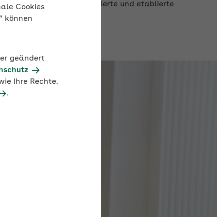
nale Cookies
n“ können
der geändert
nschutz
ie Ihre Rechte.
.