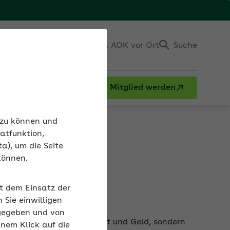
Einloggen
Kontakt & AOK vor Ort
Suche
Mitglied werden
rsorgung (bAV)
n zu können und
atfunktion,
a), um die Seite
können.
gung
it dem Einsatz der
Sie einwilligen
sparen damit nicht nur Zeit und Geld, sondern
gegeben und von
n. Dabei helfen standardisierte und etablierte
inem Klick auf die