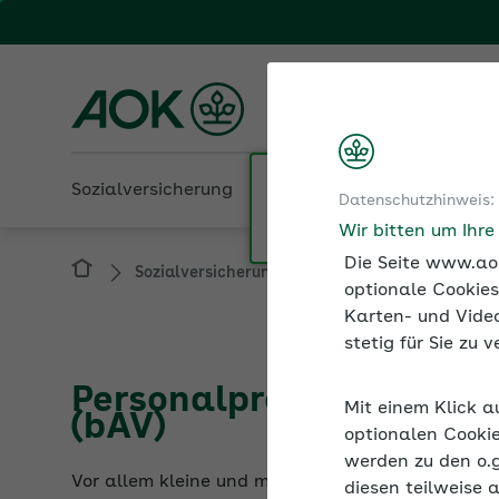
Fachportal für Arbeitgeber
AOK Rheinland-Pfalz/S
Sozialversicherung
Betriebliche Gesundheit
Datenschutzhinweis:
Sozialversicherung
Betriebliche Altersver
Wir bitten um Ihr
Die Seite www.aok
optionale Cookies
Karten- und Video
stetig für Sie zu
Personalprozesse in der
(bAV)
Mit einem Klick a
optionalen Cookie
Vor allem kleine und mittlere Unternehmen könne
werden zu den o.
minimieren auch arbeitsrechtliche Risiken. Die Be
diesen teilweise 
Personalprozesse.