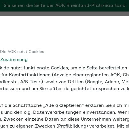
Sie sehen die Seite der
AOK Rheinland-Pfalz/Saarland
aarland
Tools
Medien und Seminare
 Die AOK nutzt Cookies
sorgung (bAV)
Personalprozesse in der Betrieblichen Altersve
e Zustimmung
.de nutzt funktionale Cookies, um die Seite bereitstelle
 für Komfortfunktionen (Anzeige einer regionalen AOK, Ch
dienste, A/B-Tests) sowie von Dritten (Google, Adobe, Met
 verbessern und um Sie später zielgerichtet ansprechen zu 
 Betrieblichen Altersversor
uf die Schaltfläche „Alle akzeptieren“ erklären Sie sich m
s und den o.g. Datenverarbeitungen einverstanden. Wenn 
n ihre Verwaltung von Verträgen der bAV optimieren. Sie 
g. Zwecken einzelne Daten an diese Unternehmen weiter
schäftigten profitieren durch geringere Bearbeitungszeite
auch zu eigenen Zwecken (Profilbildung) verarbeitet. Mit e