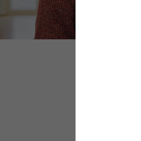
Personalprozesse d
Inhalt eines stand
Betriebliche Alter
Vorzeitige Kündigu